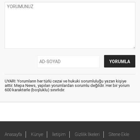
UYARI: Yorumların her türlü cezai ve hukuki sorumluluğu yazan kişiye
aittir. Mepa News, yapılan yorumlardan sorumlu değildir. Her bir yorum
600 karakterle (boşluklu) sınırlıdır.
Anasayfa
Künye
İletişim
Gizlilik İlkeleri
Sitene Ekle