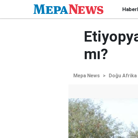
Haber
Etiyopya
mı?
Mepa News
>
Doğu Afrika