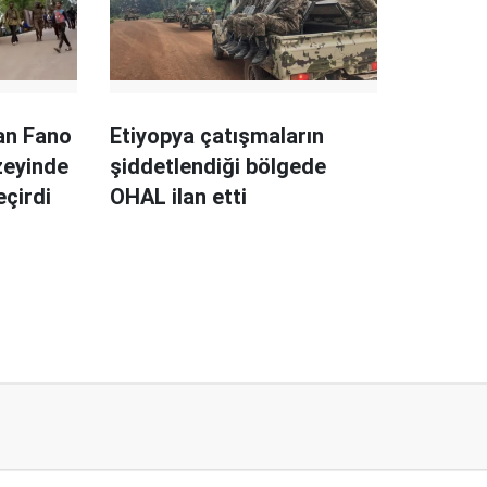
yan Fano
Etiyopya çatışmaların
uzeyinde
şiddetlendiği bölgede
eçirdi
OHAL ilan etti