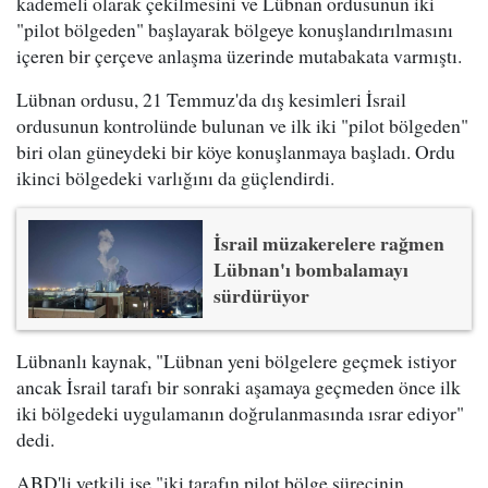
kademeli olarak çekilmesini ve Lübnan ordusunun iki
"pilot bölgeden" başlayarak bölgeye konuşlandırılmasını
içeren bir çerçeve anlaşma üzerinde mutabakata varmıştı.
Lübnan ordusu, 21 Temmuz'da dış kesimleri İsrail
ordusunun kontrolünde bulunan ve ilk iki "pilot bölgeden"
biri olan güneydeki bir köye konuşlanmaya başladı. Ordu
ikinci bölgedeki varlığını da güçlendirdi.
İsrail müzakerelere rağmen
Lübnan'ı bombalamayı
sürdürüyor
Lübnanlı kaynak, "Lübnan yeni bölgelere geçmek istiyor
ancak İsrail tarafı bir sonraki aşamaya geçmeden önce ilk
iki bölgedeki uygulamanın doğrulanmasında ısrar ediyor"
dedi.
ABD'li yetkili ise "iki tarafın pilot bölge sürecinin