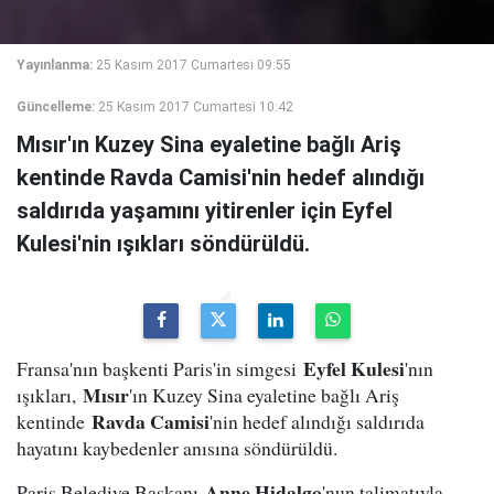
Yayınlanma:
25 Kasım 2017 Cumartesi 09:55
Güncelleme:
25 Kasım 2017 Cumartesi 10:42
Mısır'ın Kuzey Sina eyaletine bağlı Ariş
kentinde Ravda Camisi'nin hedef alındığı
saldırıda yaşamını yitirenler için Eyfel
Kulesi'nin ışıkları söndürüldü.
Eyfel Kulesi
Fransa'nın başkenti Paris'in simgesi
'nın
Mısır
ışıkları,
'ın Kuzey Sina eyaletine bağlı Ariş
Ravda Camisi
kentinde
'nin hedef alındığı saldırıda
hayatını kaybedenler anısına söndürüldü.
Anne Hidalgo
Paris Belediye Başkanı
'nun talimatıyla