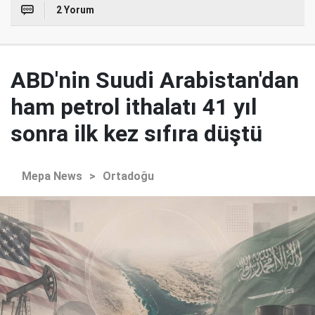
2 Yorum
ABD'nin Suudi Arabistan'dan
ham petrol ithalatı 41 yıl
sonra ilk kez sıfıra düştü
Mepa News
>
Ortadoğu