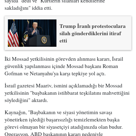
sayıda" dedi ve "Kürtlerin silahları kendilerine
sakladığını" iddia etti.
Trump İranlı protestoculara
silah gönderdiklerini itiraf
etti
İki Mossad yetkilisinin görevden alınması kararı, İsrail
güvenlik yapılanması içinde Mossad başkanı Roman
Gofman ve Netanyahu'ya karşı tepkiye yol açtı.
İsrail gazetesi Maariv, ismini açıklamadığı bir Mossad
yetkilisinin "başbakanın istihbarat teşkilatını mahvettiğini
söylediğini" aktardı.
Kaynağın, "Başbakanın ve siyasi yönetimin savaşı
yönetirken işlediği başarısızlığı temizlemekten başka
görevi olmayan bir siyasetçiyi atadığınızda olan budur.
Operasyon, ABD başkanının kararı nedeniyle