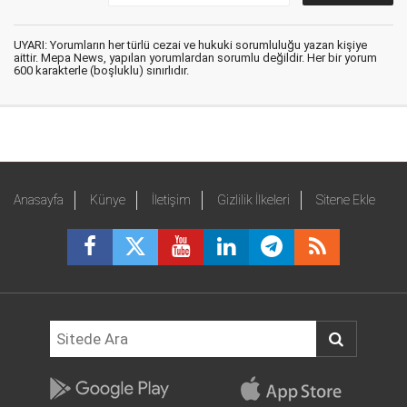
UYARI: Yorumların her türlü cezai ve hukuki sorumluluğu yazan kişiye
aittir. Mepa News, yapılan yorumlardan sorumlu değildir. Her bir yorum
600 karakterle (boşluklu) sınırlıdır.
Anasayfa
Künye
İletişim
Gizlilik İlkeleri
Sitene Ekle