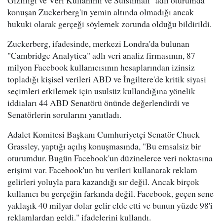
Gizliliği ve Veri Kullanımı ve Suistimali" adlı oturumda
konuşan Zuckerberg'in yemin altında olmadığı ancak
hukuki olarak gerçeği söylemek zorunda olduğu bildirildi.
Zuckerberg, ifadesinde, merkezi Londra'da bulunan
"Cambridge Analytica" adlı veri analiz firmasının, 87
milyon Facebook kullanıcısının hesaplarından izinsiz
topladığı kişisel verileri ABD ve İngiltere'de kritik siyasi
seçimleri etkilemek için usulsüz kullandığına yönelik
iddiaları 44 ABD Senatörü önünde değerlendirdi ve
Senatörlerin sorularını yanıtladı.
Adalet Komitesi Başkanı Cumhuriyetçi Senatör Chuck
Grassley, yaptığı açılış konuşmasında, "Bu emsalsiz bir
oturumdur. Bugün Facebook'un düzinelerce veri noktasına
erişimi var. Facebook'un bu verileri kullanarak reklam
gelirleri yoluyla para kazandığı sır değil. Ancak birçok
kullanıcı bu gerçeğin farkında değil. Facebook, geçen sene
yaklaşık 40 milyar dolar gelir elde etti ve bunun yüzde 98'i
reklamlardan geldi." ifadelerini kullandı.