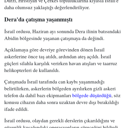
Dürzi, Hristiyan ve Çerkes topluluklarına kıyasla İsrail'e
daha olumsuz yaklaştığı değerlendiriliyor.
Dera'da çatışma yaşanmıştı
İsrail ordusu, Haziran ayı sonunda Dera ilinin batısındaki
Abidin bölgesinde yaşanan çatışmaya da değindi.
Açıklamaya göre devriye görevinden dönen İsrail
askerlerine önce taş atıldı, ardından ateş açıldı. İsrail
güçleri silahla karşılık verirken havan atışları ve taarruz
helikopterleri de kullanıldı.
Çatışmada İsrail tarafında can kaybı yaşanmadığı
belirtilirken, askerlerin bölgeden ayrılırken gizli askeri
telefon da dahil bazı ekipmanları
bölgede düşürdüğü
, söz
konusu cihazın daha sonra uzaktan devre dışı bırakıldığı
ifade edildi.
İsrail ordusu, olaydan gerekli derslerin çıkarıldığını ve
güvenlik kuşağındaki operasyonların süreceğini bildirdi.