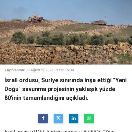
Yayınlanma:
09 Ağustos 2026 Pazar 15:38
İsrail ordusu, Suriye sınırında inşa ettiği "Yeni
Doğu" savunma projesinin yaklaşık yüzde
80'inin tamamlandığını açıkladı.
İsrail ordusu (IDF), Suriye sınırında yürüttüğü "Yeni