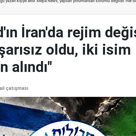
ğu yazan kişiye aittir. Mepa News, yapılan yorumlardan sorumlu değildir. Her bir 
ın İran'da rejim deği
şarısız oldu, iki isim
 alındı"
ail çatışması