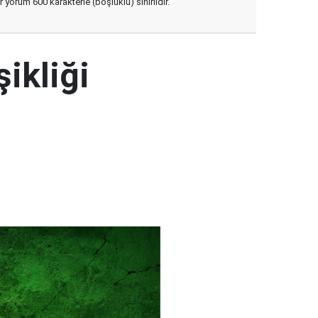
yorum 600 karakterle (boşluklu) sınırlıdır.
şikliği