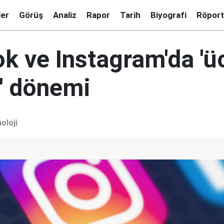
ler
Görüş
Analiz
Rapor
Tarih
Biyografi
Röport
 ve Instagram'da 'üc
k' dönemi
oloji