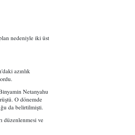
 plan nedeniyle iki üst
'daki azınlık
yordu.
ı Binyamin Netanyahu
örüştü. O dönemde
u da belirtilmişti.
arı düzenlenmesi ve