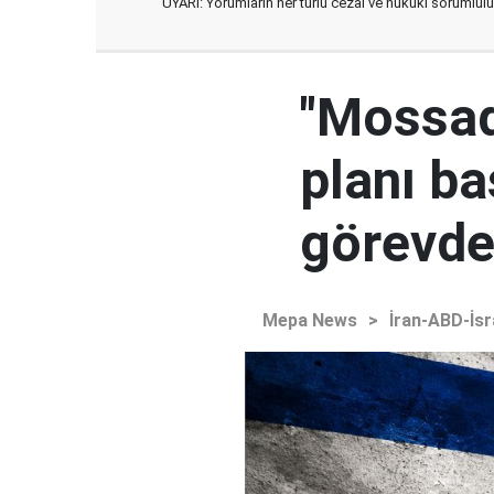
UYARI: Yorumların her türlü cezai ve hukuki sorumlulu
"Mossad'
planı ba
görevden
Mepa News
>
İran-ABD-İsr