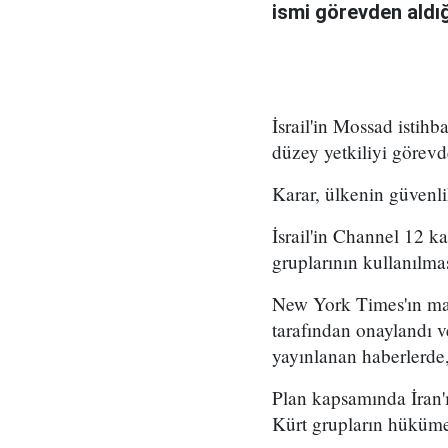
ismi görevden aldığı 
İsrail'in Mossad istihb
düzey yetkiliyi görevd
Karar, ülkenin güvenli
İsrail'in Channel 12 k
gruplarının kullanılma
New York Times'ın mar
tarafından onaylandı
yayınlanan haberlerde,
Plan kapsamında İran'ı
Kürt grupların hükümet