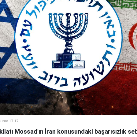
Cuma 17:17
şkilatı Mossad'ın İran konusundaki başarısızlık se