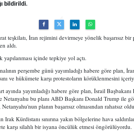
bildirildi.
arat teşkilatı, İran rejimini devirmeye yönelik başarısız bir
en aldı.
k yapılanması içinde tepkiye yol açtı.
analının perşembe günü yayımladığı habere göre plan, İran
sını ve hükümete karşı protestoların körüklenmesini içeri
t ayında yayımladığı habere göre plan, İsrail Başbakan
 ve Netanyahu bu planı ABD Başkanı Donald Trump ile g
 Netanyahu'nun planın başarısız olmasından rahatsız olduğ
n Irak Kürdistanı sınırına yakın bölgelerine hava saldırıl
e karşı silahlı bir isyana öncülük etmesi öngörülüyordu.