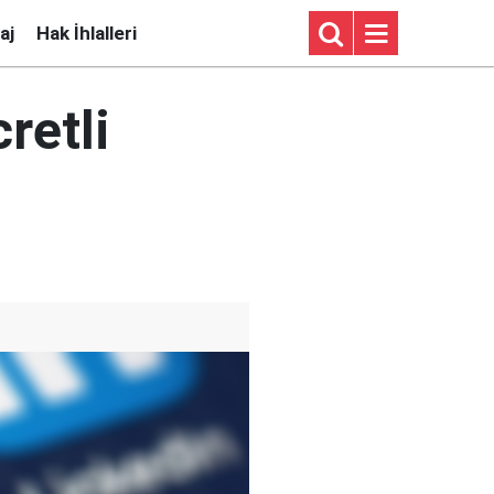
aj
Hak İhlalleri
retli