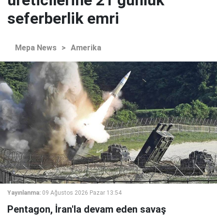
üreticilerine 21 günlük
seferberlik emri
Mepa News
>
Amerika
Yayınlanma:
09 Ağustos 2026 Pazar 13:54
Pentagon, İran'la devam eden savaş