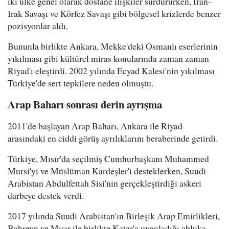
iki ülke genel olarak dostane ilişkiler sürdürürken, İran-
Irak Savaşı ve Körfez Savaşı gibi bölgesel krizlerde benzer
pozisyonlar aldı.
Bununla birlikte Ankara, Mekke'deki Osmanlı eserlerinin
yıkılması gibi kültürel miras konularında zaman zaman
Riyad'ı eleştirdi. 2002 yılında Ecyad Kalesi'nin yıkılması
Türkiye'de sert tepkilere neden olmuştu.
Arap Baharı sonrası derin ayrışma
2011'de başlayan Arap Baharı, Ankara ile Riyad
arasındaki en ciddi görüş ayrılıklarını beraberinde getirdi.
Türkiye, Mısır'da seçilmiş Cumhurbaşkanı Muhammed
Mursi'yi ve Müslüman Kardeşler'i desteklerken, Suudi
Arabistan Abdulfettah Sisi'nin gerçekleştirdiği askeri
darbeye destek verdi.
2017 yılında Suudi Arabistan'ın Birleşik Arap Emirlikleri,
Bahreyn ve Mısır ile birlikte Katar'a uyguladığı abluka