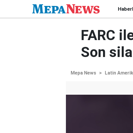
Haber
FARC il
Son sila
Mepa News
>
Latin Ameri