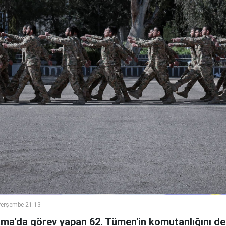
Perşembe 21:13
ama'da görev yapan 62. Tümen'in komutanlığını de