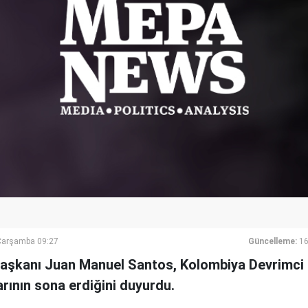
Çarşamba 09:27
Güncelleme:
16
aşkanı Juan Manuel Santos, Kolombiya Devrimci Si
rının sona erdiğini duyurdu.