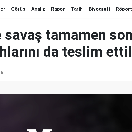
ler
Görüş
Analiz
Rapor
Tarih
Biyografi
Röport
e savaş tamamen son
hlarını da teslim etti
ka