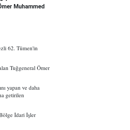
l Ömer Muhammed
zli 62. Tümen'in
 alan Tuğgeneral Ömer
ını yapan ve daha
a getirilen
ölge İdari İşler