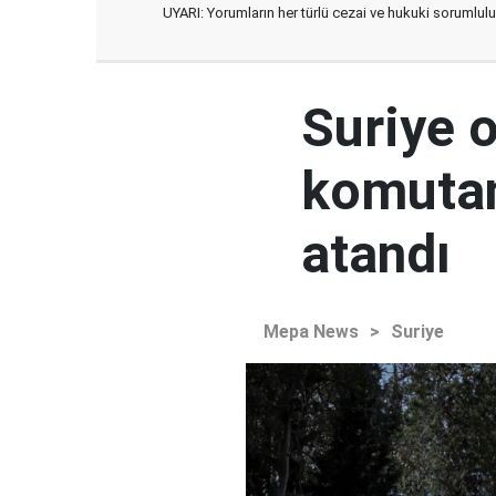
UYARI: Yorumların her türlü cezai ve hukuki sorumlulu
Suriye 
komutan
atandı
Mepa News
>
Suriye