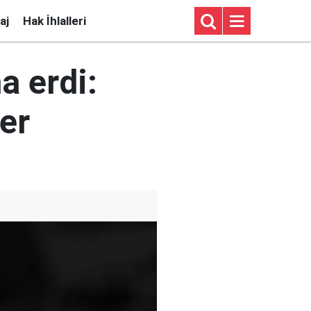
aj
Hak İhlalleri
a erdi:
ler