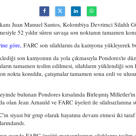
kanı Juan Manuel Santos, Kolombiya Devrimci Silahlı Gü
etmesiyle 52 yıldır süren savaşa son noktanın tamamen kon
ine göre,
FARC son silahlarını da kamyona yükleyerek bug
üklediği son kamyonun da yola çıkmasıyla Pondores'te dü
ların tamamen teslim edilmesi, silahların yüklendiği son
son nokta konuldu, çatışmalar tamamen sona erdi ve ulusu
yinde bulunan Pondores kırsalında Birleşmiş Milletler'i
a olan Jean Arnauld ve FARC üyeleri ile silahsızlanma sü
ın siyasi bir grup olarak hayatına devam etmesi iki tara
larındandı.
an ayında FARC örgütü mensuplarının silahlarını teslim 