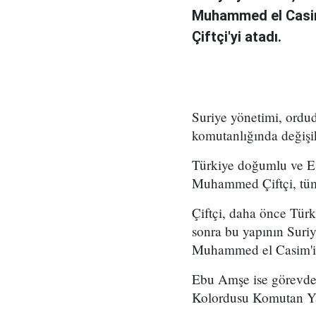
Muhammed el Casi
Çiftçi'yi atadı.
Suriye yönetimi, ord
komutanlığında değişikl
Türkiye doğumlu ve Es
Muhammed Çiftçi, tüm
Çiftçi, daha önce Tür
sonra bu yapının Suri
Muhammed el Casim'in
Ebu Amşe ise görevden
Kolordusu Komutan Yar