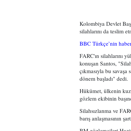
Kolombiya Devlet Baş
silahlarını da teslim 
BBC Türkçe’nin haber
FARC'ın silahlarını y
konuşan Santos, "Silah
çıkmasıyla bu savaşa 
dönem başladı" dedi.
Hükümet, ülkenin kuze
gözlem ekibinin başınd
Silahsızlanma ve FARC'
barış anlaşmasının şart
BM gözlemcileri Hazir