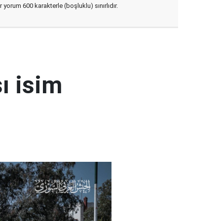
yorum 600 karakterle (boşluklu) sınırlıdır.
ı isim