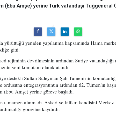
m (Ebu Amşe) yerine Türk vatandaşı Tuğgenera
uda yürüttüğü yeniden yapılanma kapsamında Hama merke
iğe gitti.
ed rejiminin devrilmesinin ardından Suriye vatandaşlığı
enin yeni komutanı olarak atandı.
kiye destekli Sultan Süleyman Şah Tümeni'nin komutanlığ
ye ordusuna entegrasyonunun ardından 62. Tümen'in başın
 (Ebu Amşe) yerine göreve başladı.
 tamamen alınmadı. Askeri yetkililer, kendisini Merkez B
dımcılığı görevine kaydırdı.