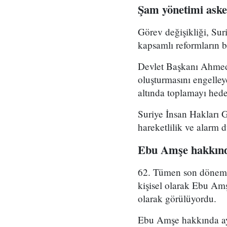
Şam yönetimi asker
Görev değişikliği, Su
kapsamlı reformların bi
Devlet Başkanı Ahmed 
oluşturmasını engelle
altında toplamayı hedef
Suriye İnsan Hakları 
hareketlilik ve alarm 
Ebu Amşe hakkınd
62. Tümen son dönemde 
kişisel olarak Ebu Amş
olarak görülüyordu.
Ebu Amşe hakkında ayrı