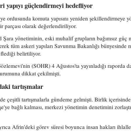
i yapıyı güçlendirmeyi hedefliyor
riye ordusunda komuta yapısını yeniden şekillendirmeye y
r parçası olarak değerlendiriliyor.
Şara yönetiminin, eski muhalif grupların bağımsız güç 
yerek tüm askeri yapıları Savunma Bakanlığı bünyesinde 
lediği belirtiliyor.
Gözlemevi'nin (SOHR) 4 Ağustos'ta yayınladığı raporda da
durumuna dikkat çekilmişti.
aki tartışmalar
çeşitli tartışmalarla gündeme gelmişti. Birlik içerisind
e'ye bağlı kalması, merkezi yönetimin denetimini zorlaştı
ca Afrin'deki görev süresi boyunca insan hakları ihlalle