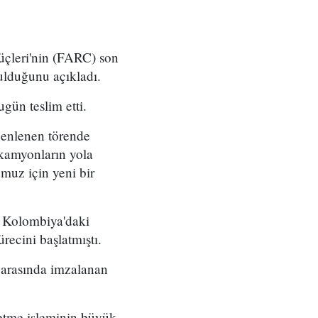
çleri'nin (FARC) son
ulduğunu açıkladı.
ün teslim etti.
zenlenen törende
 kamyonların yola
muz için yeni bir
n Kolombiya'daki
recini başlatmıştı.
f arasında imzalanan
etme işleminin büyük