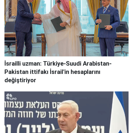
İsrailli uzman: Türkiye-Suudi Arabistan-
Pakistan ittifakı İsrail'in hesaplarını
değiştiriyor