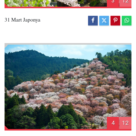
3
12
31 Mart Japonya
4
12