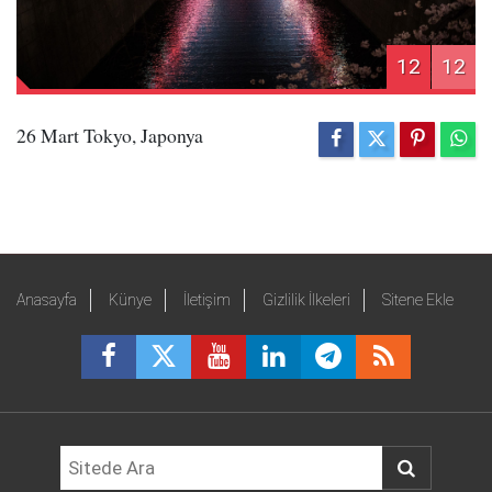
12
12
26 Mart Tokyo, Japonya
Anasayfa
Künye
İletişim
Gizlilik İlkeleri
Sitene Ekle