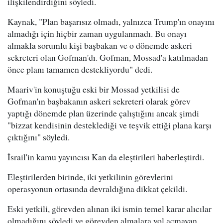
ilişkilendirdiğini söyledi.
Kaynak, "Plan başarısız olmadı, yalnızca Trump'ın onayını
almadığı için hiçbir zaman uygulanmadı. Bu onayı
almakla sorumlu kişi başbakan ve o dönemde askeri
sekreteri olan Gofman'dı. Gofman, Mossad'a katılmadan
önce planı tamamen destekliyordu" dedi.
Maariv'in konuştuğu eski bir Mossad yetkilisi de
Gofman'ın başbakanın askeri sekreteri olarak görev
yaptığı dönemde plan üzerinde çalıştığını ancak şimdi
"bizzat kendisinin desteklediği ve teşvik ettiği plana karşı
çıktığını" söyledi.
İsrail'in kamu yayıncısı Kan da eleştirileri haberleştirdi.
Eleştirilerden birinde, iki yetkilinin görevlerini
operasyonun ortasında devraldığına dikkat çekildi.
Eski yetkili, görevden alınan iki ismin temel karar alıcılar
olmadığını söyledi ve görevden almalara yol açmayan