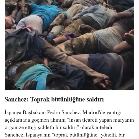
Sanchez: Toprak bütünlüğüne saldırı
İspanya Başbakanı Pedro Sanchez, Madrid'de yaptığı
açıklamada göçmen akınını "insan ticareti yapan mafyanın
organize ettiği şiddetli bir saldırı" olarak niteledi.
Sanchez, İspanya'nın "toprak bütünlüğüne" yönelik bir