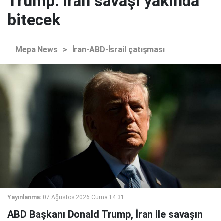
Trump: İran savaşı yakında
bitecek
Mepa News
>
İran-ABD-İsrail çatışması
Yayınlanma:
07 Ağustos 2026 Cuma 14:31
ABD Başkanı Donald Trump, İran ile savaşın