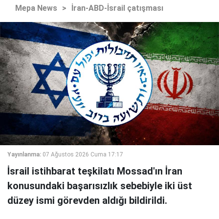
Mepa News
>
İran-ABD-İsrail çatışması
Yayınlanma:
07 Ağustos 2026 Cuma 17:17
İsrail istihbarat teşkilatı Mossad'ın İran
konusundaki başarısızlık sebebiyle iki üst
düzey ismi görevden aldığı bildirildi.