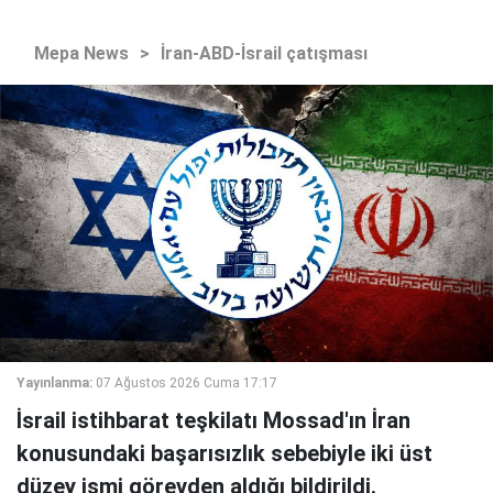
Mepa News
>
İran-ABD-İsrail çatışması
Yayınlanma:
07 Ağustos 2026 Cuma 17:17
İsrail istihbarat teşkilatı Mossad'ın İran
konusundaki başarısızlık sebebiyle iki üst
düzey ismi görevden aldığı bildirildi.