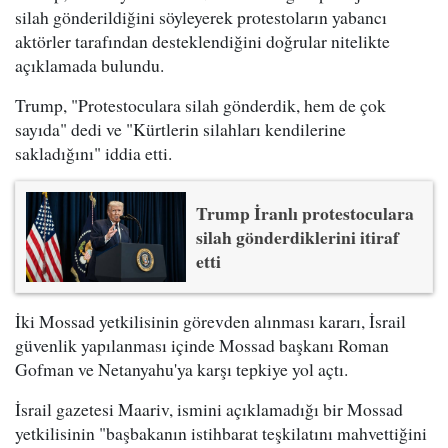
silah gönderildiğini söyleyerek protestoların yabancı
aktörler tarafından desteklendiğini doğrular nitelikte
açıklamada bulundu.
Trump, "Protestoculara silah gönderdik, hem de çok
sayıda" dedi ve "Kürtlerin silahları kendilerine
sakladığını" iddia etti.
Trump İranlı protestoculara
silah gönderdiklerini itiraf
etti
İki Mossad yetkilisinin görevden alınması kararı, İsrail
güvenlik yapılanması içinde Mossad başkanı Roman
Gofman ve Netanyahu'ya karşı tepkiye yol açtı.
İsrail gazetesi Maariv, ismini açıklamadığı bir Mossad
yetkilisinin "başbakanın istihbarat teşkilatını mahvettiğini