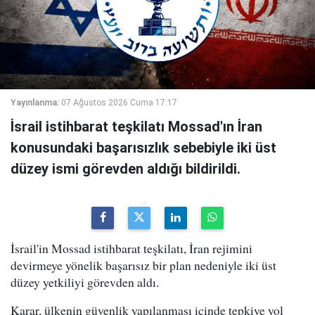
Yayınlanma:
07 Ağustos 2026 Cuma 17:17
İsrail istihbarat teşkilatı Mossad'ın İran
konusundaki başarısızlık sebebiyle iki üst
düzey ismi görevden aldığı bildirildi.
İsrail'in Mossad istihbarat teşkilatı, İran rejimini
devirmeye yönelik başarısız bir plan nedeniyle iki üst
düzey yetkiliyi görevden aldı.
Karar, ülkenin güvenlik yapılanması içinde tepkiye yol