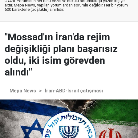
UYARI: Yorumların her türlü cezai ve hukuki sorumluluğu yazan kişiye
aittir. Mepa News, yapılan yorumlardan sorumlu değildir. Her bir yorum
600 karakterle (boşluklu) sınırlıdır.
"Mossad'ın İran'da rejim
değişikliği planı başarısız
oldu, iki isim görevden
alındı"
Mepa News
>
İran-ABD-İsrail çatışması