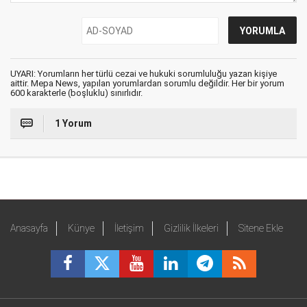
UYARI: Yorumların her türlü cezai ve hukuki sorumluluğu yazan kişiye
aittir. Mepa News, yapılan yorumlardan sorumlu değildir. Her bir yorum
600 karakterle (boşluklu) sınırlıdır.
1 Yorum
Anasayfa
Künye
İletişim
Gizlilik İlkeleri
Sitene Ekle