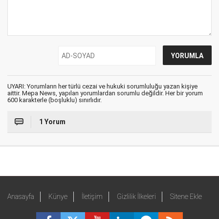
UYARI: Yorumların her türlü cezai ve hukuki sorumluluğu yazan kişiye
aittir. Mepa News, yapılan yorumlardan sorumlu değildir. Her bir yorum
600 karakterle (boşluklu) sınırlıdır.
1 Yorum
Anasayfa
Künye
İletişim
Gizlilik İlkeleri
Sitene Ekle