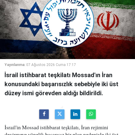
Yayınlanma:
07 Ağustos 2026 Cuma 17:17
İsrail istihbarat teşkilatı Mossad'ın İran
konusundaki başarısızlık sebebiyle iki üst
düzey ismi görevden aldığı bildirildi.
İsrail'in Mossad istihbarat teşkilatı, İran rejimini
devirmeye yönelik başarısız bir plan nedeniyle iki üst