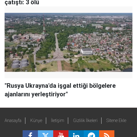
çatıştı: 3 ölü
"Rusya Ukrayna'da işgal ettiği bölgelere
ajanlarını yerleştiriyor"
Anasayfa
Künye
İletişim
Gizlilik İlkeleri
Sitene Ekle