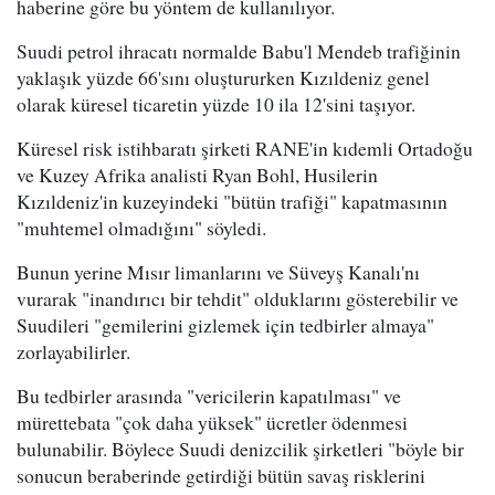
haberine göre bu yöntem de kullanılıyor.
Suudi petrol ihracatı normalde Babu'l Mendeb trafiğinin
yaklaşık yüzde 66'sını oluştururken Kızıldeniz genel
olarak küresel ticaretin yüzde 10 ila 12'sini taşıyor.
Küresel risk istihbaratı şirketi RANE'in kıdemli Ortadoğu
ve Kuzey Afrika analisti Ryan Bohl, Husilerin
Kızıldeniz'in kuzeyindeki "bütün trafiği" kapatmasının
"muhtemel olmadığını" söyledi.
Bunun yerine Mısır limanlarını ve Süveyş Kanalı'nı
vurarak "inandırıcı bir tehdit" olduklarını gösterebilir ve
Suudileri "gemilerini gizlemek için tedbirler almaya"
zorlayabilirler.
Bu tedbirler arasında "vericilerin kapatılması" ve
mürettebata "çok daha yüksek" ücretler ödenmesi
bulunabilir. Böylece Suudi denizcilik şirketleri "böyle bir
sonucun beraberinde getirdiği bütün savaş risklerini