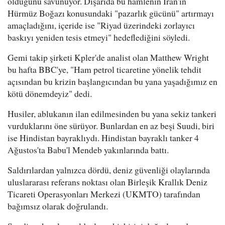
olduğunu savunuyor. Dışarıda bu hamlenin İran'ın
Hürmüz Boğazı konusundaki "pazarlık gücünü" artırmayı
amaçladığını, içeride ise "Riyad üzerindeki zorlayıcı
baskıyı yeniden tesis etmeyi" hedeflediğini söyledi.
Gemi takip şirketi Kpler'de analist olan Matthew Wright
bu hafta BBC'ye, "Ham petrol ticaretine yönelik tehdit
açısından bu krizin başlangıcından bu yana yaşadığımız en
kötü dönemdeyiz" dedi.
Husiler, ablukanın ilan edilmesinden bu yana sekiz tankeri
vurduklarını öne sürüyor. Bunlardan en az beşi Suudi, biri
ise Hindistan bayraklıydı. Hindistan bayraklı tanker 4
Ağustos'ta Babu'l Mendeb yakınlarında battı.
Saldırılardan yalnızca dördü, deniz güvenliği olaylarında
uluslararası referans noktası olan Birleşik Krallık Deniz
Ticareti Operasyonları Merkezi (UKMTO) tarafından
bağımsız olarak doğrulandı.