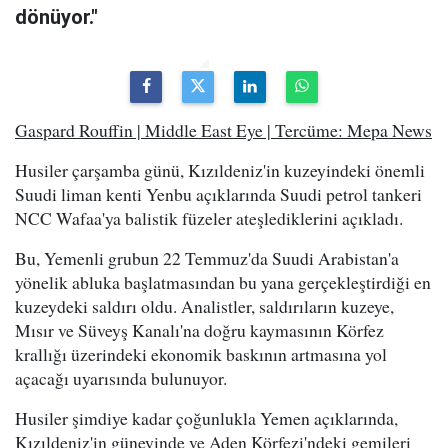
dönüyor."
Gaspard Rouffin | Middle East Eye | Tercüme: Mepa News
Husiler çarşamba günü, Kızıldeniz'in kuzeyindeki önemli
Suudi liman kenti Yenbu açıklarında Suudi petrol tankeri
NCC Wafaa'ya balistik füzeler ateşlediklerini açıkladı.
Bu, Yemenli grubun 22 Temmuz'da Suudi Arabistan'a
yönelik abluka başlatmasından bu yana gerçekleştirdiği en
kuzeydeki saldırı oldu. Analistler, saldırıların kuzeye,
Mısır ve Süveyş Kanalı'na doğru kaymasının Körfez
krallığı üzerindeki ekonomik baskının artmasına yol
açacağı uyarısında bulunuyor.
Husiler şimdiye kadar çoğunlukla Yemen açıklarında,
Kızıldeniz'in güneyinde ve Aden Körfezi'ndeki gemileri