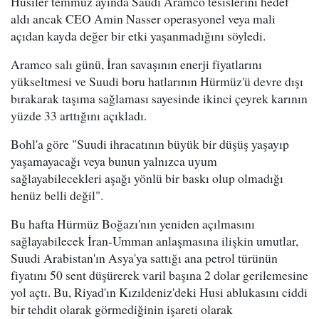
Husiler temmuz ayında Saudi Aramco tesislerini hedef
aldı ancak CEO Amin Nasser operasyonel veya mali
açıdan kayda değer bir etki yaşanmadığını söyledi.
Aramco salı günü, İran savaşının enerji fiyatlarını
yükseltmesi ve Suudi boru hatlarının Hürmüz'ü devre dışı
bırakarak taşıma sağlaması sayesinde ikinci çeyrek karının
yüzde 33 arttığını açıkladı.
Bohl'a göre "Suudi ihracatının büyük bir düşüş yaşayıp
yaşamayacağı veya bunun yalnızca uyum
sağlayabilecekleri aşağı yönlü bir baskı olup olmadığı
henüz belli değil".
Bu hafta Hürmüz Boğazı'nın yeniden açılmasını
sağlayabilecek İran-Umman anlaşmasına ilişkin umutlar,
Suudi Arabistan'ın Asya'ya sattığı ana petrol türünün
fiyatını 50 sent düşürerek varil başına 2 dolar gerilemesine
yol açtı. Bu, Riyad'ın Kızıldeniz'deki Husi ablukasını ciddi
bir tehdit olarak görmediğinin işareti olarak