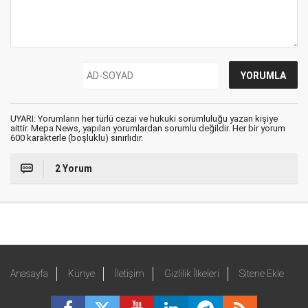
UYARI: Yorumların her türlü cezai ve hukuki sorumluluğu yazan kişiye
aittir. Mepa News, yapılan yorumlardan sorumlu değildir. Her bir yorum
600 karakterle (boşluklu) sınırlıdır.
2 Yorum
Anasayfa
Künye
İletişim
Gizlilik İlkeleri
Sitene Ekle