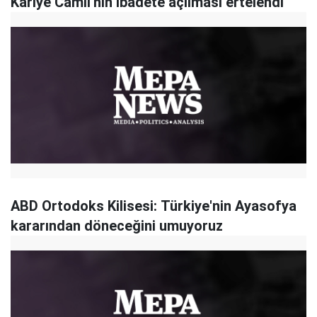
Kariye Camii'nin ibadete açılması ertelendi
ABD Ortodoks Kilisesi: Türkiye'nin Ayasofya
kararından döneceğini umuyoruz