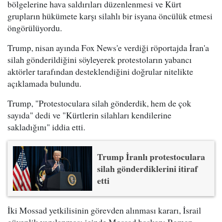
bölgelerine hava saldırıları düzenlenmesi ve Kürt
grupların hükümete karşı silahlı bir isyana öncülük etmesi
öngörülüyordu.
Trump, nisan ayında Fox News'e verdiği röportajda İran'a
silah gönderildiğini söyleyerek protestoların yabancı
aktörler tarafından desteklendiğini doğrular nitelikte
açıklamada bulundu.
Trump, "Protestoculara silah gönderdik, hem de çok
sayıda" dedi ve "Kürtlerin silahları kendilerine
sakladığını" iddia etti.
Trump İranlı protestoculara
silah gönderdiklerini itiraf
etti
İki Mossad yetkilisinin görevden alınması kararı, İsrail
güvenlik yapılanması içinde Mossad başkanı Roman