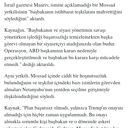
İsrail gazetesi Maariv, ismini açıklamadığı bir Mossad
yetkilisinin "başbakanın istihbarat teşkilatını mahvettiğini
söylediğini" aktardı.
Kaynağın, "Başbakanın ve siyasi yönetimin savaşı
yönetirken işlediği başarısızlığı temizlemekten başka
görevi olmayan bir siyasetçiyi atadığınızda olan budur.
Operasyon, ABD başkanının kararı nedeniyle
gerçekleştirilmedi ve başbakan bu karara karşı mücadele
etmedi." dediği aktarıldı.
Aynı yetkili, Mossad içinde ciddi bir hoşnutsuzluk
bulunduğunu ve teşkilat içindeki bazı isimlerin görevden
almaları Netanyahu'nun yeniden seçilme girişimiyle
ilişkilendirdiğini söyledi.
Kaynak, "Plan başarısız olmadı, yalnızca Trump'ın onayını
almadığı için hiçbir zaman uygulanmadı. Bu onayı
almakla sorumlu kişi başbakan ve o dönemde askeri
sekreteri olan Gofman'dı. Gofman, Mossad'a katılmadan