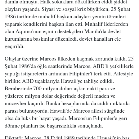
damla olmuştu. Halk sokaklara dökülürken ciddi şiddet
olayları yaşandı. Siyasi ve sosyal kriz büyürken, 25 Şubat
1986 tarihinde muhalif başkan adayları yemin törenleri
yaparak kendilerini başkan ilan etti. Muhalif liderlerden
olan Aquino'nun eşinin destekçileri Manila'da devlet
kurumlarına baskınlar düzenledi, devlet kanalları ele
geçirildi.
Olaylar üzerine Marcos ülkeden kaçmak zorunda kaldı. 25
Şubat 1986'da öğle saatlerinde Marcos, ABD'li yetkililerle
yaptığı istişarelerin ardından Filipinler'i terk etti. Ailesiyle
birlikte ABD uçaklarıyla Hawaii'ye tahliye edildi.
Beraberinde 700 milyon doları aşkın nakit para ve
yüzlerce milyon dolar değerinde değerli maden ve
mücevher kaçırdı. Banka hesaplarında da ciddi miktarda
parası bulunuyordu. Hawaii'de Marcos ailesi sürgünde
olsa da lüks bir hayat yaşadı. Marcos'un Filipinler'e geri
dönme planları ise başarısızlıkla sonuçlandı.
Diktatör Marcos, 28 Eylül 1989 tarihinde Hawaii'nin baş