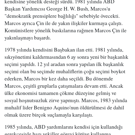
kendisine yönelik desteği sürdü. 1981 yılında ABD
Başkan Yardımcısı George H. W. Bush, Marcos'u
"demokratik prensiplere bağlılığı" sebebiyle övecekti.
Marcos ayrıca Çin ile de yakın ilişkiler kurmaya çalıştı.
Komünistlere yönelik baskılarına rağmen Marcos Çin ile
yakınlaşmayı başardı.
1978 yılında kendisini Başbakan ilan etti. 1981 yılında,
sıkıyönetimi kaldırmasından 6 ay sonra yeni bir başkanlık
seçimi yapıldı. 12 yıl aradan sonra yapılan ilk başkanlık
seçimi olan bu seçimde muhaliflerin çoğu seçimi boykot
ederken, Marcos bir kez daha seçildi. Bu dönemde
Marcos, çeşitli gruplarla çatışmalara devam etti. Ancak
ülke ekonomisi tamamen çökme düzeyine gelmiş ve
sosyal hoşnutsuzluk zirve yapmıştı. Marcos, 1983 yılında
muhalif lider Benigno Aquino'nun öldürülmesi de dahil
olmak üzere birçok suçlamayla karşılaştı.
1985 yılında, ABD yardımlarını kendisi için kullandığı
gerekçesiyle bazı vekiller görevi kötüye kullanma