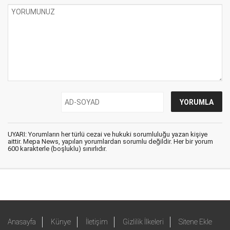
UYARI: Yorumların her türlü cezai ve hukuki sorumluluğu yazan kişiye
aittir. Mepa News, yapılan yorumlardan sorumlu değildir. Her bir yorum
600 karakterle (boşluklu) sınırlıdır.
Anasayfa
Künye
İletişim
Gizlilik İlkeleri
Sitene Ekle