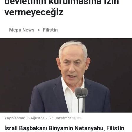
devletinin kurulmasına izin
vermeyeceğiz
Mepa News
>
Filistin
Yayınlanma:
05 Ağustos 2026 Çarşamba 20:35
İsrail Başbakanı Binyamin Netanyahu, Filistin