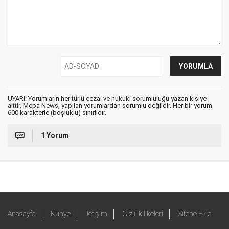
UYARI: Yorumların her türlü cezai ve hukuki sorumluluğu yazan kişiye
aittir. Mepa News, yapılan yorumlardan sorumlu değildir. Her bir yorum
600 karakterle (boşluklu) sınırlıdır.
1 Yorum
Anasayfa
Künye
İletişim
Gizlilik İlkeleri
Sitene Ekle