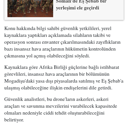
Somali'de Eş Şebab bir
yerleşimi ele geçirdi
Konu hakkında bilgi sahibi güvenlik yetkilileri, yerel
kaynaklara yaptıkları açıklamada silahların takibi ve
operasyon sonrası envanter çıkarılmasındaki zayıflıkların
bazı insansız hava araçlarının hükümetin kontrolünden
çıkmasına yol açmış olabileceğini söyledi.
Kaynaklara göre Afrika Birliği güçlerine bağlı istihbarat
görevlileri, insansız hava araçlarının bir bölümünün
Mogadişu'daki yasa dışı piyasalarda satılmış ve Eş Şebab'a
ulaşmış olabileceğine ilişkin endişelerini dile getirdi.
Güvenlik analistleri, bu drone'ların askerleri, askeri
araçları ve savunma mevzilerini vurabilecek kapasitede
olmaları nedeniyle ciddi tehdit oluşturabileceğini
belirtiyor.