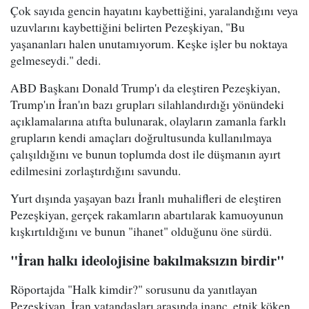
Çok sayıda gencin hayatını kaybettiğini, yaralandığını veya
uzuvlarını kaybettiğini belirten Pezeşkiyan, "Bu
yaşananları halen unutamıyorum. Keşke işler bu noktaya
gelmeseydi." dedi.
ABD Başkanı Donald Trump'ı da eleştiren Pezeşkiyan,
Trump'ın İran'ın bazı grupları silahlandırdığı yönündeki
açıklamalarına atıfta bulunarak, olayların zamanla farklı
grupların kendi amaçları doğrultusunda kullanılmaya
çalışıldığını ve bunun toplumda dost ile düşmanın ayırt
edilmesini zorlaştırdığını savundu.
Yurt dışında yaşayan bazı İranlı muhalifleri de eleştiren
Pezeşkiyan, gerçek rakamların abartılarak kamuoyunun
kışkırtıldığını ve bunun "ihanet" olduğunu öne sürdü.
"İran halkı ideolojisine bakılmaksızın birdir"
Röportajda "Halk kimdir?" sorusunu da yanıtlayan
Pezeşkiyan, İran vatandaşları arasında inanç, etnik köken,