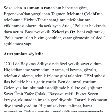
Asuman Aranca
Sözcü'den
'nın haberine göre,
Mehmet Çelebi
Ergenekon'dan yargılanan Teğmen
'nin
telefonuna Hizbut-Tahrir sanığının telefonlarının
yüklenmesi olayını da açıklayan Atıcı, "Polisler hakkında
Zekeriya Öz
dava açtım. Başsavcıvekili
, beni çağırarak,
'Polis memurları bizim çocuklar, zarar görmesinler' dedi"
açıklaması yaptı.
Atıcı şunları söyledi:
"2011'de Beşiktaş Adliyesi'nde özel yetkili savcı oldum.
Hiç iddianame yazmadım. Arama, el koyma, gözaltı,
telefoın dinleme, teknik izleme gibi talepleri TEM şubesi
flaş bellekle hazır getiriyordu. Ben de imzalıyordum.
Gelen yazıları okumak istediğimde birlikte çalıştığımız
Savcı Ümit Zafer Çolak, "Başsavcıvekili Fikret Seçen
kızıyor, okumadan imzala geç' diyordu. Tatsızlık çıkmasın
diye imzalıyordum. Hiç müzekkere, talimat, karar
yazmadım. Polisin getirip, imzaladığımız soruşturmayla