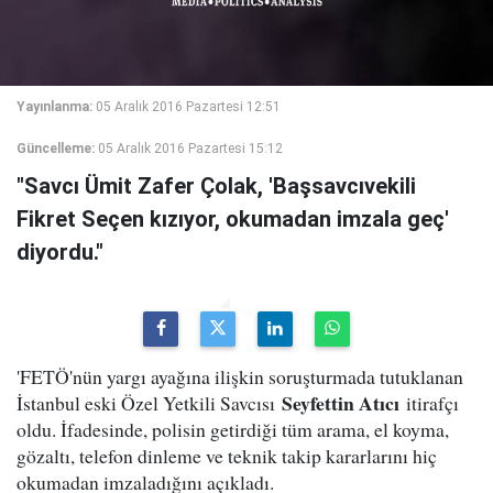
Yayınlanma:
05 Aralık 2016 Pazartesi 12:51
Güncelleme:
05 Aralık 2016 Pazartesi 15:12
"Savcı Ümit Zafer Çolak, 'Başsavcıvekili
Fikret Seçen kızıyor, okumadan imzala geç'
diyordu."
'FETÖ'nün yargı ayağına ilişkin soruşturmada tutuklanan
Seyfettin Atıcı
İstanbul eski Özel Yetkili Savcısı
itirafçı
oldu. İfadesinde, polisin getirdiği tüm arama, el koyma,
gözaltı, telefon dinleme ve teknik takip kararlarını hiç
okumadan imzaladığını açıkladı.