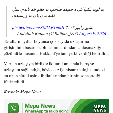
په لویه پکتیا کې د خلیفه صاحب په هڅو څه باندې سل
کلنه بدي پای ته ورسېده!
pic.twitter.com/X0IkkF1maH
بشپړ راپور????
— Abdullah Raihan (@Raihan_093)
August 9, 2026
Tarafların, yıllar boyunca çok sayıda uzlaştırma
girişiminin başarısız olmasının ardından, anlaşmazlığın
çözümü konusunda Hakkani'ye tam yetki verdiği belirtildi.
Varılan uzlaşıyla birlikte iki taraf arasında barış ve
uzlaşının sağlandığı, böylece Afganistan'ın doğusundaki
en uzun süreli aşiret ihtilaflarından birinin sona erdiği
ifade edildi.
Kaynak: Mepa News