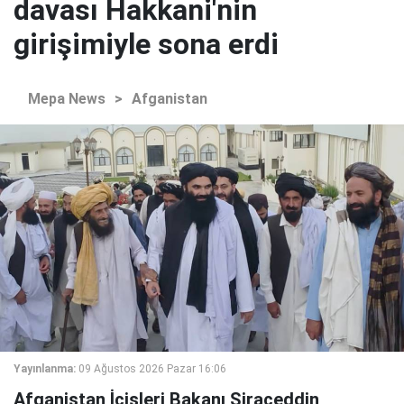
davası Hakkani'nin
girişimiyle sona erdi
Mepa News
>
Afganistan
Yayınlanma:
09 Ağustos 2026 Pazar 16:06
Afganistan İçişleri Bakanı Siraceddin