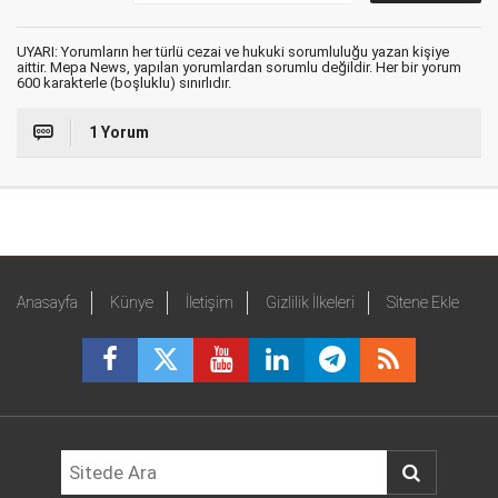
UYARI: Yorumların her türlü cezai ve hukuki sorumluluğu yazan kişiye
aittir. Mepa News, yapılan yorumlardan sorumlu değildir. Her bir yorum
600 karakterle (boşluklu) sınırlıdır.
1 Yorum
Anasayfa
Künye
İletişim
Gizlilik İlkeleri
Sitene Ekle