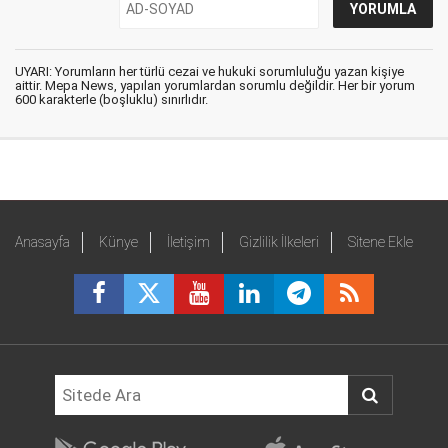
UYARI: Yorumların her türlü cezai ve hukuki sorumluluğu yazan kişiye
aittir. Mepa News, yapılan yorumlardan sorumlu değildir. Her bir yorum
600 karakterle (boşluklu) sınırlıdır.
Anasayfa
Künye
İletişim
Gizlilik İlkeleri
Sitene Ekle