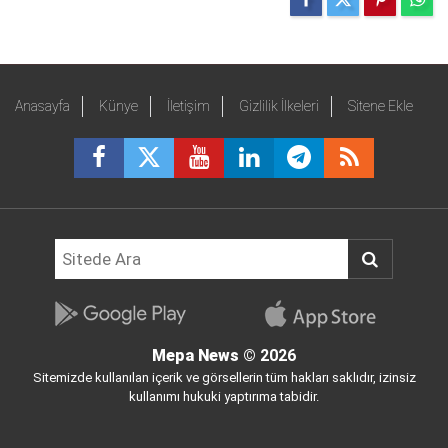
Anasayfa
Künye
İletişim
Gizlilik İlkeleri
Sitene Ekle
Mepa News
© 2026
Sitemizde kullanılan içerik ve görsellerin tüm hakları saklıdır, izinsiz
kullanımı hukuki yaptırıma tabidir.