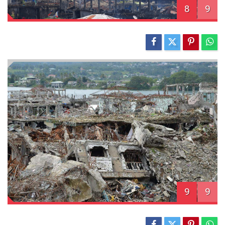
8
9
9
9