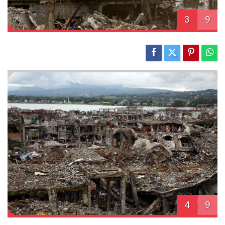
3
9
4
9