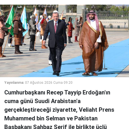
Yayınlanma:
07 Ağustos 2026 Cuma 09:20
Cumhurbaşkanı Recep Tayyip Erdoğan'ın
cuma günü Suudi Arabistan'a
gerçekleştireceği ziyarette, Veliaht Prens
Muhammed bin Selman ve Pakistan
Başbakanı Şahbaz Şerif ile birlikte üçlü