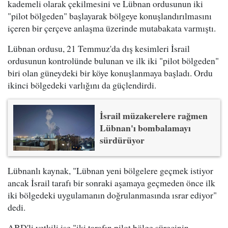
kademeli olarak çekilmesini ve Lübnan ordusunun iki
"pilot bölgeden" başlayarak bölgeye konuşlandırılmasını
içeren bir çerçeve anlaşma üzerinde mutabakata varmıştı.
Lübnan ordusu, 21 Temmuz'da dış kesimleri İsrail
ordusunun kontrolünde bulunan ve ilk iki "pilot bölgeden"
biri olan güneydeki bir köye konuşlanmaya başladı. Ordu
ikinci bölgedeki varlığını da güçlendirdi.
İsrail müzakerelere rağmen
Lübnan'ı bombalamayı
sürdürüyor
Lübnanlı kaynak, "Lübnan yeni bölgelere geçmek istiyor
ancak İsrail tarafı bir sonraki aşamaya geçmeden önce ilk
iki bölgedeki uygulamanın doğrulanmasında ısrar ediyor"
dedi.
ABD'li yetkili ise "iki tarafın pilot bölge sürecinin