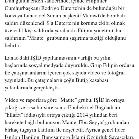
Dün günün erken saatlerinde, içinde Filipinler
Cumhurbaşkanı Rodrigo Duterte'nin de bulunduğu bir
konvoya Lanao del Sur'un başkenti Marawi'de bombalı
saldırı düzenlendi. 9'u Duterte'nin koruma ekibi olmak
üzere 11 kişi saldırıda yaralandı. Filipin yönetimi, bu
saldırının "Maute" grubunun şaşırtma taktiği olduğunu
belirtti.
Lanao'daki IŞİD yapılanmasının varlığı bu yılın
başlarında sosyal medyada duyuruldu. Grup Filipin ordusu
ile çatışma anlarını içeren çok sayıda video ve fotoğraf
yayınladı. Bu çatışmaların çoğu Butig kasabası
yakınlarında gerçekleşti.
Video ve raporlara göre "Maute" grubu, IŞİD'in ortaya
çıktığı ve kısa bir süre sonra Ebubekir el Bağdadi'nin
"hilafet" iddiasıyla ortaya çıktığı 2014 yılından beri
harekete bağlı bulunuyor. Maute, Ebu Seyyaf grubundan
birkaç tugayın katılımı ile neşet etti. Ayrıca genel lider
Isnilon Hapilon, Bangsamoro İslami Özgürlük Savaşçıları,