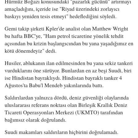
Hürmüz Boğazı konusundaki "pazarlık gücünü" artırmayı
amaçladığını, içeride ise "Riyad üzerindeki zorlayıcı
baskıyı yeniden tesis etmeyi" hedeflediğini söyledi.
Gemi takip şirketi Kpler'de analist olan Matthew Wright
bu hafta BBC'ye, "Ham petrol ticaretine yönelik tehdit
açısından bu krizin başlangıcından bu yana yaşadığımız en
kötü dönemdeyiz" dedi.
Husiler, ablukanın ilan edilmesinden bu yana sekiz tankeri
vurduklarını öne sürüyor. Bunlardan en az beşi Suudi, biri
ise Hindistan bayraklıydı. Hindistan bayraklı tanker 4
Ağustos'ta Babu'l Mendeb yakınlarında battı.
Saldırılardan yalnızca dördü, deniz güvenliği olaylarında
uluslararası referans noktası olan Birleşik Krallık Deniz
Ticareti Operasyonları Merkezi (UKMTO) tarafından
bağımsız olarak doğrulandı.
Suudi makamları saldırıların hiçbirini doğrulamadı.