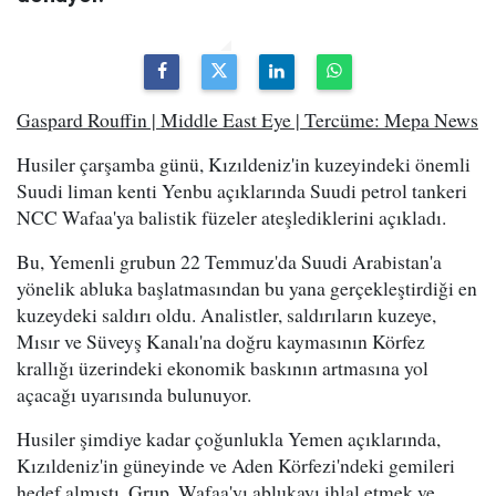
Gaspard Rouffin | Middle East Eye | Tercüme: Mepa News
Husiler çarşamba günü, Kızıldeniz'in kuzeyindeki önemli
Suudi liman kenti Yenbu açıklarında Suudi petrol tankeri
NCC Wafaa'ya balistik füzeler ateşlediklerini açıkladı.
Bu, Yemenli grubun 22 Temmuz'da Suudi Arabistan'a
yönelik abluka başlatmasından bu yana gerçekleştirdiği en
kuzeydeki saldırı oldu. Analistler, saldırıların kuzeye,
Mısır ve Süveyş Kanalı'na doğru kaymasının Körfez
krallığı üzerindeki ekonomik baskının artmasına yol
açacağı uyarısında bulunuyor.
Husiler şimdiye kadar çoğunlukla Yemen açıklarında,
Kızıldeniz'in güneyinde ve Aden Körfezi'ndeki gemileri
hedef almıştı. Grup, Wafaa'yı ablukayı ihlal etmek ve