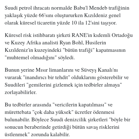
Suudi petrol ihracatı normalde Babu'l Mendeb trafiğinin
yaklaşık yüzde 66'sını oluştururken Kızıldeniz genel
olarak küresel ticaretin yüzde 10 ila 12'sini taşıyor.
Küresel risk istihbaratı şirketi RANE'in kıdemli Ortadoğu
ve Kuzey Afrika analisti Ryan Bohl, Husilerin
Kızıldeniz'in kuzeyindeki "bütün trafiği" kapatmasının
"muhtemel olmadığını" söyledi.
Bunun yerine Mısır limanlarını ve Süveyş Kanalı'nı
vurarak "inandırıcı bir tehdit" olduklarını gösterebilir ve
Suudileri "gemilerini gizlemek için tedbirler almaya"
zorlayabilirler.
Bu tedbirler arasında "vericilerin kapatılması" ve
mürettebata "çok daha yüksek" ücretler ödenmesi
bulunabilir. Böylece Suudi denizcilik şirketleri "böyle bir
sonucun beraberinde getirdiği bütün savaş risklerini
üstlenmek" zorunda kalabilir.