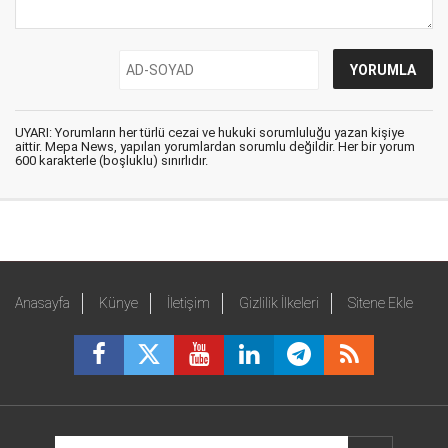
UYARI: Yorumların her türlü cezai ve hukuki sorumluluğu yazan kişiye
aittir. Mepa News, yapılan yorumlardan sorumlu değildir. Her bir yorum
600 karakterle (boşluklu) sınırlıdır.
Anasayfa
Künye
İletişim
Gizlilik İlkeleri
Sitene Ekle