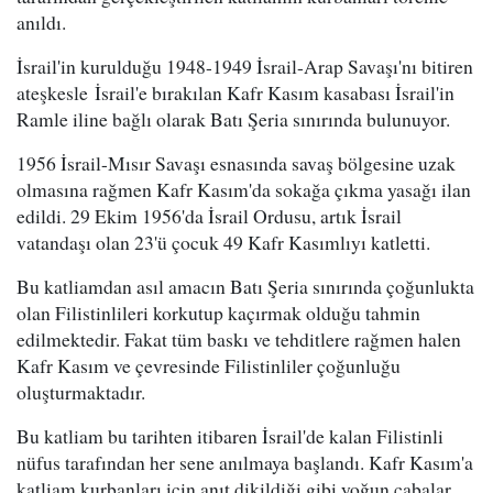
anıldı.
İsrail'in kurulduğu 1948-1949 İsrail-Arap Savaşı'nı bitiren
ateşkesle İsrail'e bırakılan Kafr Kasım kasabası İsrail'in
Ramle iline bağlı olarak Batı Şeria sınırında bulunuyor.
1956 İsrail-Mısır Savaşı esnasında savaş bölgesine uzak
olmasına rağmen Kafr Kasım'da sokağa çıkma yasağı ilan
edildi. 29 Ekim 1956'da İsrail Ordusu, artık İsrail
vatandaşı olan 23'ü çocuk 49 Kafr Kasımlıyı katletti.
Bu katliamdan asıl amacın Batı Şeria sınırında çoğunlukta
olan Filistinlileri korkutup kaçırmak olduğu tahmin
edilmektedir. Fakat tüm baskı ve tehditlere rağmen halen
Kafr Kasım ve çevresinde Filistinliler çoğunluğu
oluşturmaktadır.
Bu katliam bu tarihten itibaren İsrail'de kalan Filistinli
nüfus tarafından her sene anılmaya başlandı. Kafr Kasım'a
katliam kurbanları için anıt dikildiği gibi yoğun çabalar