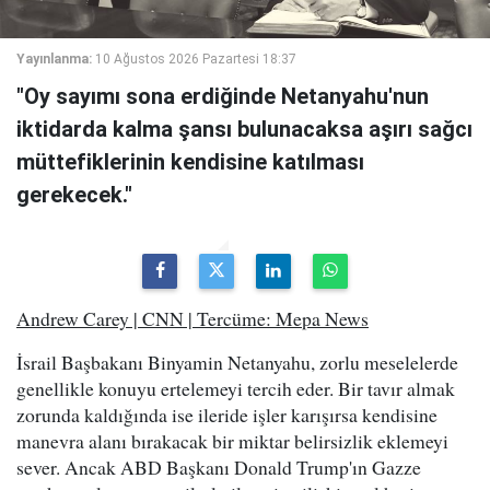
Yayınlanma:
10 Ağustos 2026 Pazartesi 18:37
"Oy sayımı sona erdiğinde Netanyahu'nun
iktidarda kalma şansı bulunacaksa aşırı sağcı
müttefiklerinin kendisine katılması
gerekecek."
Andrew Carey | CNN | Tercüme: Mepa News
İsrail Başbakanı Binyamin Netanyahu, zorlu meselelerde
genellikle konuyu ertelemeyi tercih eder. Bir tavır almak
zorunda kaldığında ise ileride işler karışırsa kendisine
manevra alanı bırakacak bir miktar belirsizlik eklemeyi
sever. Ancak ABD Başkanı Donald Trump'ın Gazze