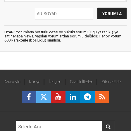
UYARI: Yorumların her türlü cezai ve hukuki sorumluluğu yazan kişiye
aittir. Mepa News, yapılan yorumlardan sorumlu değildir. Her bir yorum
600 karakterle (boşluklu) sınırlıdır.
Anasayfa
Künye
İletişim
Gizlilik İlkeleri
Sitene Ekle