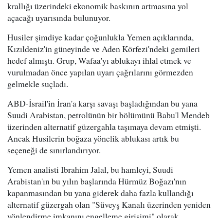
krallığı üzerindeki ekonomik baskının artmasına yol
açacağı uyarısında bulunuyor.
Husiler şimdiye kadar çoğunlukla Yemen açıklarında,
Kızıldeniz'in güneyinde ve Aden Körfezi'ndeki gemileri
hedef almıştı. Grup, Wafaa'yı ablukayı ihlal etmek ve
vurulmadan önce yapılan uyarı çağrılarını görmezden
gelmekle suçladı.
ABD-İsrail'in İran'a karşı savaşı başladığından bu yana
Suudi Arabistan, petrolünün bir bölümünü Babu'l Mendeb
üzerinden alternatif güzergahla taşımaya devam etmişti.
Ancak Husilerin boğaza yönelik ablukası artık bu
seçeneği de sınırlandırıyor.
Yemen analisti Ibrahim Jalal, bu hamleyi, Suudi
Arabistan'ın bu yılın başlarında Hürmüz Boğazı'nın
kapanmasından bu yana giderek daha fazla kullandığı
alternatif güzergah olan "Süveyş Kanalı üzerinden yeniden
yönlendirme imkanını engelleme girişimi" olarak