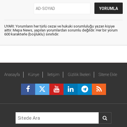
UYARI: Yorumların her türlü cezai ve hukuki sorumluluğu yazan kişiye
aittir. Mepa News, yapılan yorumlardan sorumlu değildir. Her bir yorum
600 karakterle (boşluklu) sınırlıdır.
Anasayfa
Künye
İletişim
Gizlilik İlkeleri
Sitene Ekle