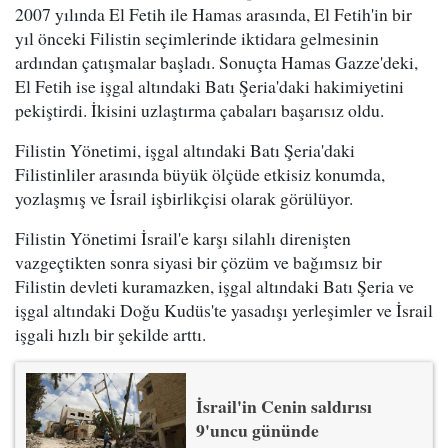
2007 yılında El Fetih ile Hamas arasında, El Fetih'in bir
yıl önceki Filistin seçimlerinde iktidara gelmesinin
ardından çatışmalar başladı. Sonuçta Hamas Gazze'deki,
El Fetih ise işgal altındaki Batı Şeria'daki hakimiyetini
pekiştirdi. İkisini uzlaştırma çabaları başarısız oldu.
Filistin Yönetimi, işgal altındaki Batı Şeria'daki
Filistinliler arasında büyük ölçüde etkisiz konumda,
yozlaşmış ve İsrail işbirlikçisi olarak görülüyor.
Filistin Yönetimi İsrail'e karşı silahlı direnişten
vazgeçtikten sonra siyasi bir çözüm ve bağımsız bir
Filistin devleti kuramazken, işgal altındaki Batı Şeria ve
işgal altındaki Doğu Kudüs'te yasadışı yerleşimler ve İsrail
işgali hızlı bir şekilde arttı.
İsrail'in Cenin saldırısı
9'uncu gününde