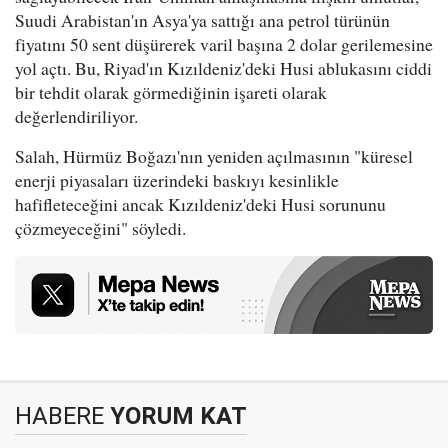
Suudi Arabistan'ın Asya'ya sattığı ana petrol türünün
fiyatını 50 sent düşürerek varil başına 2 dolar gerilemesine
yol açtı. Bu, Riyad'ın Kızıldeniz'deki Husi ablukasını ciddi
bir tehdit olarak görmediğinin işareti olarak
değerlendiriliyor.
Salah, Hürmüz Boğazı'nın yeniden açılmasının "küresel
enerji piyasaları üzerindeki baskıyı kesinlikle
hafifleteceğini ancak Kızıldeniz'deki Husi sorununu
çözmeyeceğini" söyledi.
HABERE
YORUM KAT