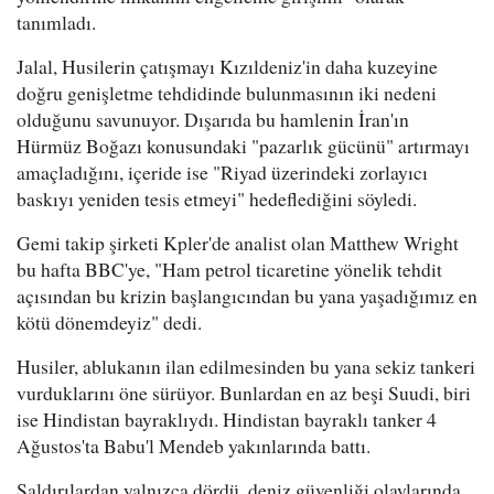
tanımladı.
Jalal, Husilerin çatışmayı Kızıldeniz'in daha kuzeyine
doğru genişletme tehdidinde bulunmasının iki nedeni
olduğunu savunuyor. Dışarıda bu hamlenin İran'ın
Hürmüz Boğazı konusundaki "pazarlık gücünü" artırmayı
amaçladığını, içeride ise "Riyad üzerindeki zorlayıcı
baskıyı yeniden tesis etmeyi" hedeflediğini söyledi.
Gemi takip şirketi Kpler'de analist olan Matthew Wright
bu hafta BBC'ye, "Ham petrol ticaretine yönelik tehdit
açısından bu krizin başlangıcından bu yana yaşadığımız en
kötü dönemdeyiz" dedi.
Husiler, ablukanın ilan edilmesinden bu yana sekiz tankeri
vurduklarını öne sürüyor. Bunlardan en az beşi Suudi, biri
ise Hindistan bayraklıydı. Hindistan bayraklı tanker 4
Ağustos'ta Babu'l Mendeb yakınlarında battı.
Saldırılardan yalnızca dördü, deniz güvenliği olaylarında