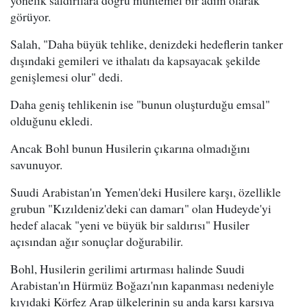
yönelik saldırılara doğru muhtemel bir adım olarak
görüyor.
Salah, "Daha büyük tehlike, denizdeki hedeflerin tanker
dışındaki gemileri ve ithalatı da kapsayacak şekilde
genişlemesi olur" dedi.
Daha geniş tehlikenin ise "bunun oluşturduğu emsal"
olduğunu ekledi.
Ancak Bohl bunun Husilerin çıkarına olmadığını
savunuyor.
Suudi Arabistan'ın Yemen'deki Husilere karşı, özellikle
grubun "Kızıldeniz'deki can damarı" olan Hudeyde'yi
hedef alacak "yeni ve büyük bir saldırısı" Husiler
açısından ağır sonuçlar doğurabilir.
Bohl, Husilerin gerilimi artırması halinde Suudi
Arabistan'ın Hürmüz Boğazı'nın kapanması nedeniyle
kıyıdaki Körfez Arap ülkelerinin şu anda karşı karşıya