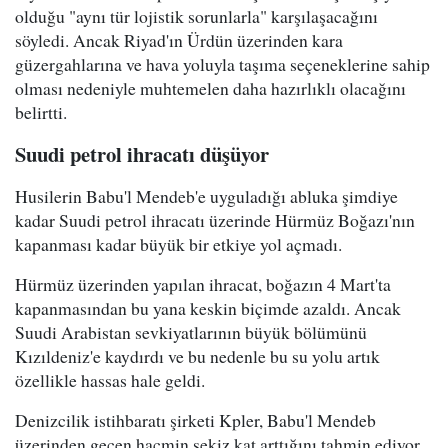
olduğu "aynı tür lojistik sorunlarla" karşılaşacağını
söyledi. Ancak Riyad'ın Ürdün üzerinden kara
güzergahlarına ve hava yoluyla taşıma seçeneklerine sahip
olması nedeniyle muhtemelen daha hazırlıklı olacağını
belirtti.
Suudi petrol ihracatı düşüyor
Husilerin Babu'l Mendeb'e uyguladığı abluka şimdiye
kadar Suudi petrol ihracatı üzerinde Hürmüz Boğazı'nın
kapanması kadar büyük bir etkiye yol açmadı.
Hürmüz üzerinden yapılan ihracat, boğazın 4 Mart'ta
kapanmasından bu yana keskin biçimde azaldı. Ancak
Suudi Arabistan sevkiyatlarının büyük bölümünü
Kızıldeniz'e kaydırdı ve bu nedenle bu su yolu artık
özellikle hassas hale geldi.
Denizcilik istihbaratı şirketi Kpler, Babu'l Mendeb
üzerinden geçen hacmin sekiz kat arttığını tahmin ediyor.