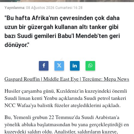
Yayınlanma:
08 Ağustos 2026 Cumartesi 16:28
"Bu hafta Afrika'nın çevresinden çok daha
uzun bir güzergah kullanan altı tanker gibi
bazı Suudi gemileri Babu'l Mendeb'ten geri
dönüyor."
Gaspard Rouffin | Middle East Eye | Tercüme: Mepa News
Husiler çarşamba günü, Kızıldeniz'in kuzeyindeki önemli
Suudi liman kenti Yenbu açıklarında Suudi petrol tankeri
NCC Wafaa'ya balistik füzeler ateşlediklerini açıkladı.
Bu, Yemenli grubun 22 Temmuz'da Suudi Arabistan'a
yönelik abluka başlatmasından bu yana gerçekleştirdiği en
kuzeydeki saldırı oldu. Analistler, saldırıların kuzeye,