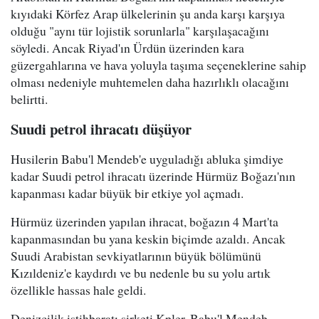
kıyıdaki Körfez Arap ülkelerinin şu anda karşı karşıya
olduğu "aynı tür lojistik sorunlarla" karşılaşacağını
söyledi. Ancak Riyad'ın Ürdün üzerinden kara
güzergahlarına ve hava yoluyla taşıma seçeneklerine sahip
olması nedeniyle muhtemelen daha hazırlıklı olacağını
belirtti.
Suudi petrol ihracatı düşüyor
Husilerin Babu'l Mendeb'e uyguladığı abluka şimdiye
kadar Suudi petrol ihracatı üzerinde Hürmüz Boğazı'nın
kapanması kadar büyük bir etkiye yol açmadı.
Hürmüz üzerinden yapılan ihracat, boğazın 4 Mart'ta
kapanmasından bu yana keskin biçimde azaldı. Ancak
Suudi Arabistan sevkiyatlarının büyük bölümünü
Kızıldeniz'e kaydırdı ve bu nedenle bu su yolu artık
özellikle hassas hale geldi.
Denizcilik istihbaratı şirketi Kpler, Babu'l Mendeb