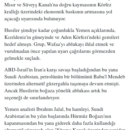
Mısır ve Süveyş Kanalı'na doğru kaymasının Körfez
krallığı üzerindeki ekonomik baskının artmasına yol
açacağı uyarısında bulunuyor.
Husiler şimdiye kadar çoğunlukla Yemen açıklarında,
Kızıldeniz'in güneyinde ve Aden Körfezi'ndeki gemileri
hedef almıştı. Grup, Wafaa'yı ablukayı ihlal etmek ve
vurulmadan önce yapılan uyarı çağrılarını görmezden
gelmekle suçladı.
ABD-İsrail'in İran'a karşı savaşı başladığından bu yana
Suudi Arabistan, petrolünün bir bölümünü Babu'l Mendeb
üzerinden alternatif güzergahla taşımaya devam etmişti.
Ancak Husilerin boğaza yönelik ablukası artık bu
seçeneği de sınırlandırıyor.
Yemen analisti Ibrahim Jalal, bu hamleyi, Suudi
Arabistan'ın bu yılın başlarında Hürmüz Boğazı'nın
kapanmasından bu yana giderek daha fazla kullandığı
alternatif güzergah olan "Süveyş Kanalı üzerinden yeniden