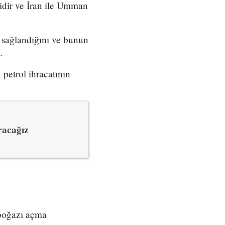
bidir ve İran ile Umman
 sağlandığını ve bunun
.
 petrol ihracatının
racağız
 boğazı açma