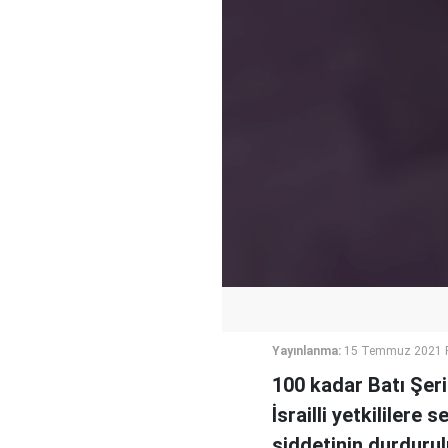
Yayınlanma:
15 Temmuz 2021 P
100 kadar Batı Şeri
İsrailli yetkililere
şiddetinin durduru