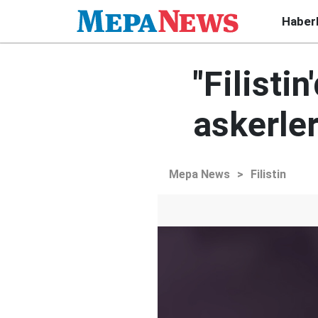
Haber
"Filisti
askerler
Mepa News
>
Filistin