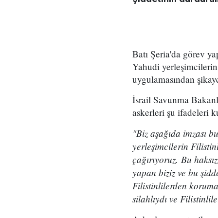
Batı Şeria'da görev ya
Yahudi yerleşimcilerin 
uygulamasından şikayet 
İsrail Savunma Bakanlı
askerleri şu ifadeleri k
"Biz aşağıda imzası bu
yerleşimcilerin Filisti
çağırıyoruz. Bu haksız
yapan biziz ve bu şidd
Filistinlilerden korum
silahlıydı ve Filistinlil