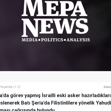
erşembe 11:27
Günc
a'da görev yapmış İsrailli eski asker hazırladıklar
 seslenerek Batı Şeria'da Filistinlilere yönelik Yahud
lması çağrısında bulundu.