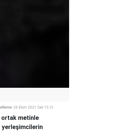
elleme:
26 Ekim 2021 Salı 15:31
ı ortak metinle
i yerleşimcilerin