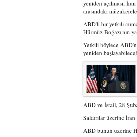
yeniden açılması, İran
arasındaki müzakerelerl
ABD'li bir yetkili cu
Hürmüz Boğazı'nın yakı
Yetkili böylece ABD'ni
yeniden başlayabileceği
ABD ve İsrail, 28 Şubat
Saldırılar üzerine İra
ABD bunun üzerine Hür