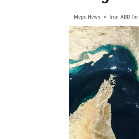
Mepa News
>
İran-ABD-İsr