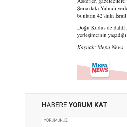
Askerler, gazetecilere
Şeria'daki Yahudi yerle
bunların 42'sinin İsrai
Doğu Kudüs de dahil Ba
yerleşimcinin yaşadığı b
Kaynak: Mepa News
HABERE
YORUM KAT