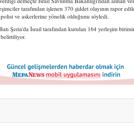
 verdiği demeçte İsrail Savunma Bakanlığı'ndan alınan ver
şimciler tarafından işlenen 370 şiddet olayının rapor edild
l polisi ve askerlerine yönelik olduğunu söyledi.
tı Şeria'da İsrail tarafından kurulan 164 yerleşim birim
elirtiliyor.