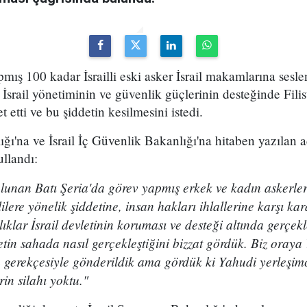
pmış 100 kadar İsrailli eski asker İsrail makamlarına sesle
İsrail yönetiminin ve güvenlik güçlerinin desteğinde Filist
etti ve bu şiddetin kesilmesini istedi.
ğı'na ve İsrail İç Güvenlik Bakanlığı'na hitaben yazılan a
ullandı:
lunan Batı Şeria'da görev yapmış erkek ve kadın askerler
nlilere yönelik şiddetine, insan hakları ihlallerine karşı 
lıklar İsrail devletinin koruması ve desteği altında gerçe
etin sahada nasıl gerçekleştiğini bizzat gördük. Biz oraya
a gerekçesiyle gönderildik ama gördük ki Yahudi yerleşim
erin silahı yoktu."