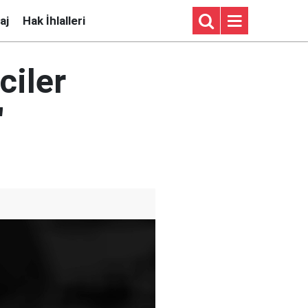
aj
Hak İhlalleri
ciler
"