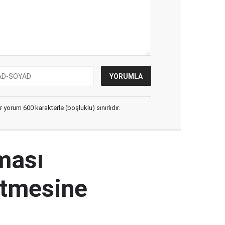
yorum 600 karakterle (boşluklu) sınırlıdır.
ması
etmesine