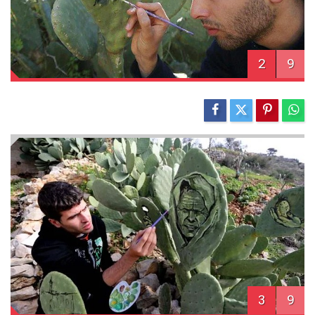
2
9
3
9