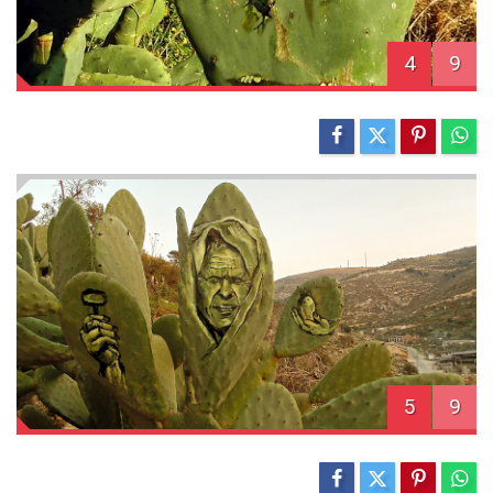
4
9
5
9