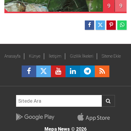
9
9
Anasayfa
Künye
İletişim
Gizlilik İlkeleri
Sitene Ekle
Mepa News
© 2026