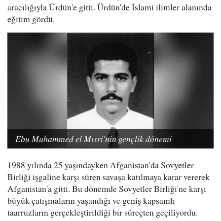
aracılığıyla Ürdün'e gitti. Ürdün'de İslami ilimler alanında
eğitim gördü.
Ebu Muhammed el Mısri'nin gençlik dönemi
1988 yılında 25 yaşındayken Afganistan'da Sovyetler
Birliği işgaline karşı süren savaşa katılmaya karar vererek
Afganistan'a gitti. Bu dönemde Sovyetler Birliği'ne karşı
büyük çatışmaların yaşandığı ve geniş kapsamlı
taarruzların gerçekleştirildiği bir süreçten geçiliyordu.