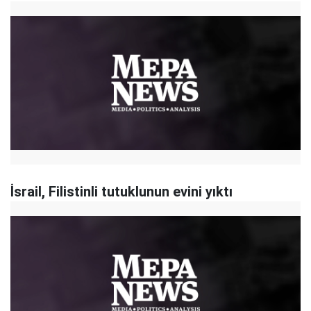
İsrail, Filistinli tutuklunun evini yıktı