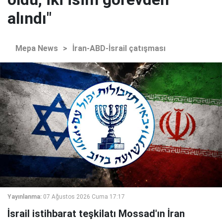
alındı"
Mepa News
>
İran-ABD-İsrail çatışması
Yayınlanma:
07 Ağustos 2026 Cuma 17:17
İsrail istihbarat teşkilatı Mossad'ın İran