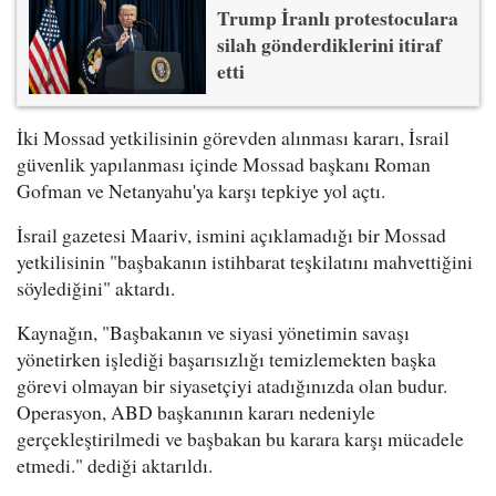
Trump İranlı protestoculara
silah gönderdiklerini itiraf
etti
İki Mossad yetkilisinin görevden alınması kararı, İsrail
güvenlik yapılanması içinde Mossad başkanı Roman
Gofman ve Netanyahu'ya karşı tepkiye yol açtı.
İsrail gazetesi Maariv, ismini açıklamadığı bir Mossad
yetkilisinin "başbakanın istihbarat teşkilatını mahvettiğini
söylediğini" aktardı.
Kaynağın, "Başbakanın ve siyasi yönetimin savaşı
yönetirken işlediği başarısızlığı temizlemekten başka
görevi olmayan bir siyasetçiyi atadığınızda olan budur.
Operasyon, ABD başkanının kararı nedeniyle
gerçekleştirilmedi ve başbakan bu karara karşı mücadele
etmedi." dediği aktarıldı.