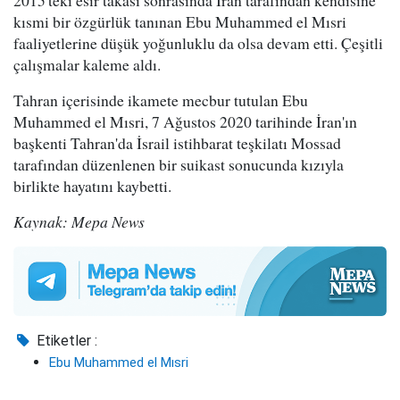
2015'teki esir takası sonrasında İran tarafından kendisine
kısmi bir özgürlük tanınan Ebu Muhammed el Mısri
faaliyetlerine düşük yoğunluklu da olsa devam etti. Çeşitli
çalışmalar kaleme aldı.
Tahran içerisinde ikamete mecbur tutulan Ebu
Muhammed el Mısri, 7 Ağustos 2020 tarihinde İran'ın
başkenti Tahran'da İsrail istihbarat teşkilatı Mossad
tarafından düzenlenen bir suikast sonucunda kızıyla
birlikte hayatını kaybetti.
Kaynak: Mepa News
Etiketler :
Ebu Muhammed el Mısri