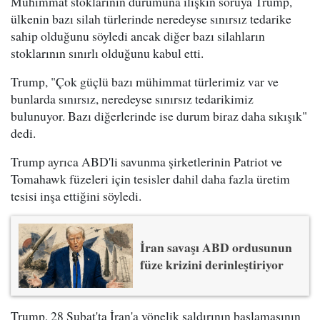
Mühimmat stoklarının durumuna ilişkin soruya Trump,
ülkenin bazı silah türlerinde neredeyse sınırsız tedarike
sahip olduğunu söyledi ancak diğer bazı silahların
stoklarının sınırlı olduğunu kabul etti.
Trump, "Çok güçlü bazı mühimmat türlerimiz var ve
bunlarda sınırsız, neredeyse sınırsız tedarikimiz
bulunuyor. Bazı diğerlerinde ise durum biraz daha sıkışık"
dedi.
Trump ayrıca ABD'li savunma şirketlerinin Patriot ve
Tomahawk füzeleri için tesisler dahil daha fazla üretim
tesisi inşa ettiğini söyledi.
İran savaşı ABD ordusunun
füze krizini derinleştiriyor
Trump, 28 Şubat'ta İran'a yönelik saldırının başlamasının