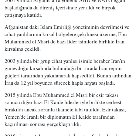
2001 yılında Afganistan'a yönelik ABD ve NATO işgali
başladığında da direniş içerisinde yer aldı ve birçok
çatışmaya katıldı.
Afganistan'daki İslam Emirliği yönetiminin devrilmesi ve
cihat yanlılarının kırsal bölgelere çekilmesi üzerine, Ebu
Muhammed el Mısri de bazı lider isimlerle birlikte İran
kırsalına çekildi.
2003 yılında bir grup cihat yanlısı isimle beraber İran'ın
güneydoğu kırsalında bulunduğu bir sırada İran rejimi
güçleri tarafından yakalanarak hapsedildi. Bunun ardından
İran'da 12 yıl boyunca sürecek hapis hayatı başladı.
2015 yılında Ebu Muhammed el Mısri bir esir takası
sonucu diğer bazı El Kaide liderleriyle birlikte serbest
bırakıldı ancak zorunlu ikamete tabi tutuldu. Esir takası,
Yemen'de İranlı bir diplomatın El Kaide tarafından
kaçırılması sonrası gerçekleştirildi.