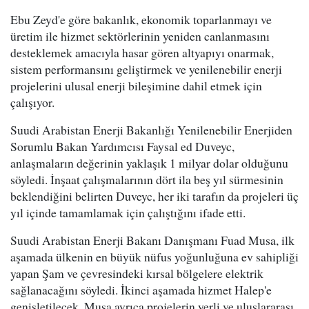
Ebu Zeyd'e göre bakanlık, ekonomik toparlanmayı ve
üretim ile hizmet sektörlerinin yeniden canlanmasını
desteklemek amacıyla hasar gören altyapıyı onarmak,
sistem performansını geliştirmek ve yenilenebilir enerji
projelerini ulusal enerji bileşimine dahil etmek için
çalışıyor.
Suudi Arabistan Enerji Bakanlığı Yenilenebilir Enerjiden
Sorumlu Bakan Yardımcısı Faysal ed Duveyc,
anlaşmaların değerinin yaklaşık 1 milyar dolar olduğunu
söyledi. İnşaat çalışmalarının dört ila beş yıl sürmesinin
beklendiğini belirten Duveyc, her iki tarafın da projeleri üç
yıl içinde tamamlamak için çalıştığını ifade etti.
Suudi Arabistan Enerji Bakanı Danışmanı Fuad Musa, ilk
aşamada ülkenin en büyük nüfus yoğunluğuna ev sahipliği
yapan Şam ve çevresindeki kırsal bölgelere elektrik
sağlanacağını söyledi. İkinci aşamada hizmet Halep'e
genişletilecek. Musa ayrıca projelerin yerli ve uluslararası