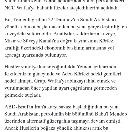
Suudi liman kenti Yenbu açıklarında Suudi petrol tankeri
NCC Wafaa'ya balistik füzeler ateşlediklerini açıkladı.
Bu, Yemenli grubun 22 Temmuz'da Suudi Arabistan'a
yönelik abluka başlatmasından bu yana gerçekleştirdiği en
kuzeydeki saldırı oldu. Analistler, saldırıların kuzeye,
Mısır ve Süveyş Kanalı'na doğru kaymasının Körfez
krallığı üzerindeki ekonomik baskının artmasına yol
açacağı uyarısında bulunuyor.
Husiler şimdiye kadar çoğunlukla Yemen açıklarında,
Kızıldeniz'in güneyinde ve Aden Körfezi'ndeki gemileri
hedef almıştı. Grup, Wafaa'yı ablukayı ihlal etmek ve
vurulmadan önce yapılan uyarı çağrılarını görmezden
gelmekle suçladı.
ABD-İsrail'in İran'a karşı savaşı başladığından bu yana
Suudi Arabistan, petrolünün bir bölümünü Babu'l Mendeb
üzerinden alternatif güzergahla taşımaya devam etmişti.
Ancak Husilerin boğaza yönelik ablukası artık bu