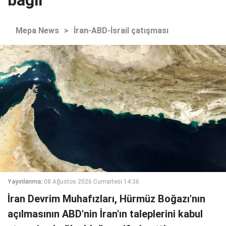
bağlı
Mepa News
>
İran-ABD-İsrail çatışması
Yayınlanma:
08 Ağustos 2026 Cumartesi 14:36
İran Devrim Muhafızları, Hürmüz Boğazı'nın
açılmasının ABD'nin İran'ın taleplerini kabul