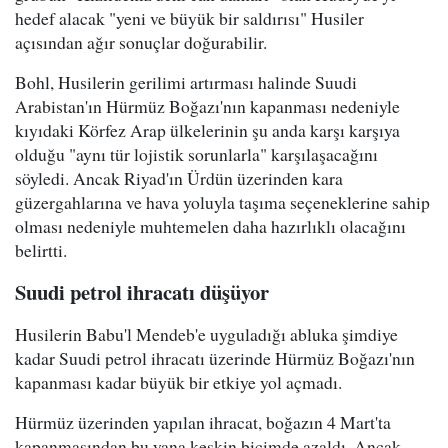
hedef alacak "yeni ve büyük bir saldırısı" Husiler
açısından ağır sonuçlar doğurabilir.
Bohl, Husilerin gerilimi artırması halinde Suudi
Arabistan'ın Hürmüz Boğazı'nın kapanması nedeniyle
kıyıdaki Körfez Arap ülkelerinin şu anda karşı karşıya
olduğu "aynı tür lojistik sorunlarla" karşılaşacağını
söyledi. Ancak Riyad'ın Ürdün üzerinden kara
güzergahlarına ve hava yoluyla taşıma seçeneklerine sahip
olması nedeniyle muhtemelen daha hazırlıklı olacağını
belirtti.
Suudi petrol ihracatı düşüyor
Husilerin Babu'l Mendeb'e uyguladığı abluka şimdiye
kadar Suudi petrol ihracatı üzerinde Hürmüz Boğazı'nın
kapanması kadar büyük bir etkiye yol açmadı.
Hürmüz üzerinden yapılan ihracat, boğazın 4 Mart'ta
kapanmasından bu yana keskin biçimde azaldı. Ancak