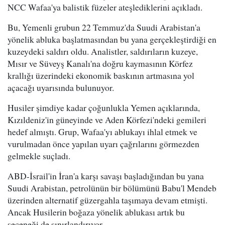
NCC Wafaa'ya balistik füzeler ateşlediklerini açıkladı.
Bu, Yemenli grubun 22 Temmuz'da Suudi Arabistan'a
yönelik abluka başlatmasından bu yana gerçekleştirdiği en
kuzeydeki saldırı oldu. Analistler, saldırıların kuzeye,
Mısır ve Süveyş Kanalı'na doğru kaymasının Körfez
krallığı üzerindeki ekonomik baskının artmasına yol
açacağı uyarısında bulunuyor.
Husiler şimdiye kadar çoğunlukla Yemen açıklarında,
Kızıldeniz'in güneyinde ve Aden Körfezi'ndeki gemileri
hedef almıştı. Grup, Wafaa'yı ablukayı ihlal etmek ve
vurulmadan önce yapılan uyarı çağrılarını görmezden
gelmekle suçladı.
ABD-İsrail'in İran'a karşı savaşı başladığından bu yana
Suudi Arabistan, petrolünün bir bölümünü Babu'l Mendeb
üzerinden alternatif güzergahla taşımaya devam etmişti.
Ancak Husilerin boğaza yönelik ablukası artık bu
seçeneği de sınırlandırıyor.