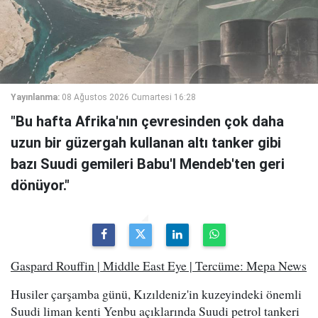
Yayınlanma:
08 Ağustos 2026 Cumartesi 16:28
"Bu hafta Afrika'nın çevresinden çok daha
uzun bir güzergah kullanan altı tanker gibi
bazı Suudi gemileri Babu'l Mendeb'ten geri
dönüyor."
Gaspard Rouffin | Middle East Eye | Tercüme: Mepa News
Husiler çarşamba günü, Kızıldeniz'in kuzeyindeki önemli
Suudi liman kenti Yenbu açıklarında Suudi petrol tankeri