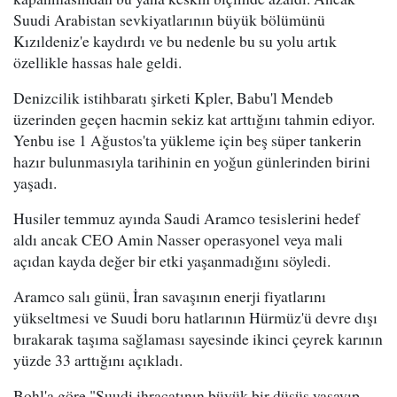
Suudi Arabistan sevkiyatlarının büyük bölümünü
Kızıldeniz'e kaydırdı ve bu nedenle bu su yolu artık
özellikle hassas hale geldi.
Denizcilik istihbaratı şirketi Kpler, Babu'l Mendeb
üzerinden geçen hacmin sekiz kat arttığını tahmin ediyor.
Yenbu ise 1 Ağustos'ta yükleme için beş süper tankerin
hazır bulunmasıyla tarihinin en yoğun günlerinden birini
yaşadı.
Husiler temmuz ayında Saudi Aramco tesislerini hedef
aldı ancak CEO Amin Nasser operasyonel veya mali
açıdan kayda değer bir etki yaşanmadığını söyledi.
Aramco salı günü, İran savaşının enerji fiyatlarını
yükseltmesi ve Suudi boru hatlarının Hürmüz'ü devre dışı
bırakarak taşıma sağlaması sayesinde ikinci çeyrek karının
yüzde 33 arttığını açıkladı.
Bohl'a göre "Suudi ihracatının büyük bir düşüş yaşayıp