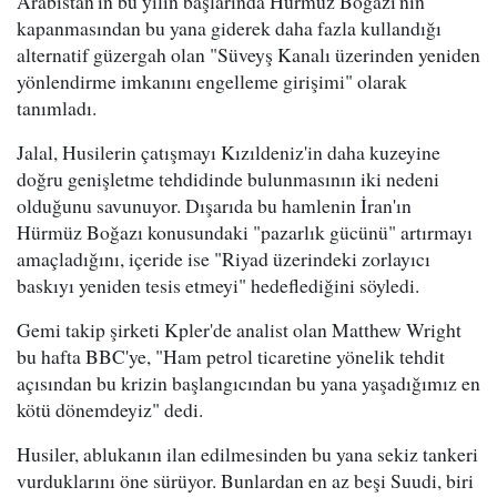
Arabistan'ın bu yılın başlarında Hürmüz Boğazı'nın
kapanmasından bu yana giderek daha fazla kullandığı
alternatif güzergah olan "Süveyş Kanalı üzerinden yeniden
yönlendirme imkanını engelleme girişimi" olarak
tanımladı.
Jalal, Husilerin çatışmayı Kızıldeniz'in daha kuzeyine
doğru genişletme tehdidinde bulunmasının iki nedeni
olduğunu savunuyor. Dışarıda bu hamlenin İran'ın
Hürmüz Boğazı konusundaki "pazarlık gücünü" artırmayı
amaçladığını, içeride ise "Riyad üzerindeki zorlayıcı
baskıyı yeniden tesis etmeyi" hedeflediğini söyledi.
Gemi takip şirketi Kpler'de analist olan Matthew Wright
bu hafta BBC'ye, "Ham petrol ticaretine yönelik tehdit
açısından bu krizin başlangıcından bu yana yaşadığımız en
kötü dönemdeyiz" dedi.
Husiler, ablukanın ilan edilmesinden bu yana sekiz tankeri
vurduklarını öne sürüyor. Bunlardan en az beşi Suudi, biri