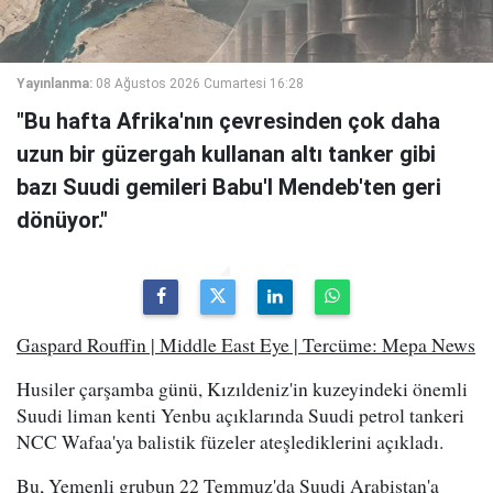
Yayınlanma:
08 Ağustos 2026 Cumartesi 16:28
"Bu hafta Afrika'nın çevresinden çok daha
uzun bir güzergah kullanan altı tanker gibi
bazı Suudi gemileri Babu'l Mendeb'ten geri
dönüyor."
Gaspard Rouffin | Middle East Eye | Tercüme: Mepa News
Husiler çarşamba günü, Kızıldeniz'in kuzeyindeki önemli
Suudi liman kenti Yenbu açıklarında Suudi petrol tankeri
NCC Wafaa'ya balistik füzeler ateşlediklerini açıkladı.
Bu, Yemenli grubun 22 Temmuz'da Suudi Arabistan'a