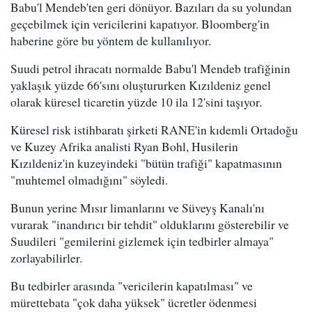
Babu'l Mendeb'ten geri dönüyor. Bazıları da su yolundan
geçebilmek için vericilerini kapatıyor. Bloomberg'in
haberine göre bu yöntem de kullanılıyor.
Suudi petrol ihracatı normalde Babu'l Mendeb trafiğinin
yaklaşık yüzde 66'sını oluştururken Kızıldeniz genel
olarak küresel ticaretin yüzde 10 ila 12'sini taşıyor.
Küresel risk istihbaratı şirketi RANE'in kıdemli Ortadoğu
ve Kuzey Afrika analisti Ryan Bohl, Husilerin
Kızıldeniz'in kuzeyindeki "bütün trafiği" kapatmasının
"muhtemel olmadığını" söyledi.
Bunun yerine Mısır limanlarını ve Süveyş Kanalı'nı
vurarak "inandırıcı bir tehdit" olduklarını gösterebilir ve
Suudileri "gemilerini gizlemek için tedbirler almaya"
zorlayabilirler.
Bu tedbirler arasında "vericilerin kapatılması" ve
mürettebata "çok daha yüksek" ücretler ödenmesi