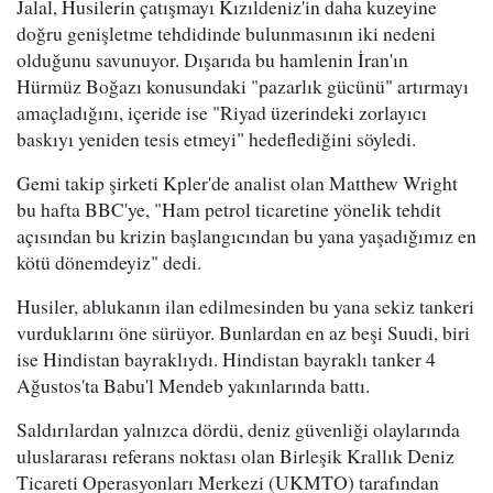
Jalal, Husilerin çatışmayı Kızıldeniz'in daha kuzeyine
doğru genişletme tehdidinde bulunmasının iki nedeni
olduğunu savunuyor. Dışarıda bu hamlenin İran'ın
Hürmüz Boğazı konusundaki "pazarlık gücünü" artırmayı
amaçladığını, içeride ise "Riyad üzerindeki zorlayıcı
baskıyı yeniden tesis etmeyi" hedeflediğini söyledi.
Gemi takip şirketi Kpler'de analist olan Matthew Wright
bu hafta BBC'ye, "Ham petrol ticaretine yönelik tehdit
açısından bu krizin başlangıcından bu yana yaşadığımız en
kötü dönemdeyiz" dedi.
Husiler, ablukanın ilan edilmesinden bu yana sekiz tankeri
vurduklarını öne sürüyor. Bunlardan en az beşi Suudi, biri
ise Hindistan bayraklıydı. Hindistan bayraklı tanker 4
Ağustos'ta Babu'l Mendeb yakınlarında battı.
Saldırılardan yalnızca dördü, deniz güvenliği olaylarında
uluslararası referans noktası olan Birleşik Krallık Deniz
Ticareti Operasyonları Merkezi (UKMTO) tarafından