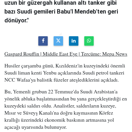
uzun bir güzergah kullanan altı tanker gibi
bazı Suudi gemileri Babu'l Mendeb'ten geri
dönüyor."
Gaspard Rouffin | Middle East Eye | Tercüme: Mepa News
Husiler çarşamba günü, Kızıldeniz'in kuzeyindeki önemli
Suudi liman kenti Yenbu açıklarında Suudi petrol tankeri
NCC Wafaa'ya balistik füzeler ateşlediklerini açıkladı.
Bu, Yemenli grubun 22 Temmuz'da Suudi Arabistan'a
yönelik abluka başlatmasından bu yana gerçekleştirdiği en
kuzeydeki saldırı oldu. Analistler, saldırıların kuzeye,
Mısır ve Süveyş Kanalı'na doğru kaymasının Körfez
krallığı üzerindeki ekonomik baskının artmasına yol
açacağı uyarısında bulunuyor.