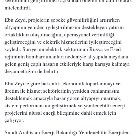
sektörünün geliştirilmesi açısından önemli bir adım olarak
nitelendirdi.
Ebu Zeyd, projelerin şebeke güvenilirliğini artırırken
altyapının yeniden iyileştirilmesini destekleyen yatırım
ortaklıkları oluşturacağını, operasyonel verimliliği
geliştireceğini ve elektrik hizmetlerini iyileştireceğini
söyledi. Suriye'nin elektrik sektörünün Rusya ve Esed
rejiminin bombardımanları nedeniyle altyapıda meydana
gelen geniş çaplı hasarın etkileriyle karşı karşıya kalmaya
devam ettiğini de belirtti.
Ebu Zeyd'e göre bakanlık, ekonomik toparlanmayı ve
üretim ile hizmet sektörlerinin yeniden canlanmasını
desteklemek amacıyla hasar gören altyapıyı onarmak,
sistem performansını geliştirmek ve yenilenebilir enerji
projelerini ulusal enerji bileşimine dahil etmek için
çalışıyor.
Suudi Arabistan Enerji Bakanlığı Yenilenebilir Enerjiden