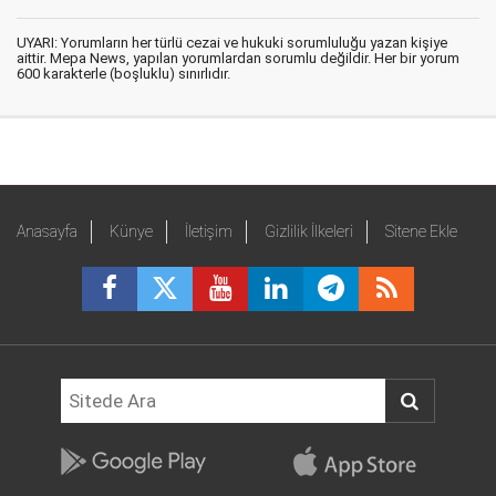
UYARI: Yorumların her türlü cezai ve hukuki sorumluluğu yazan kişiye
aittir. Mepa News, yapılan yorumlardan sorumlu değildir. Her bir yorum
600 karakterle (boşluklu) sınırlıdır.
Anasayfa
Künye
İletişim
Gizlilik İlkeleri
Sitene Ekle