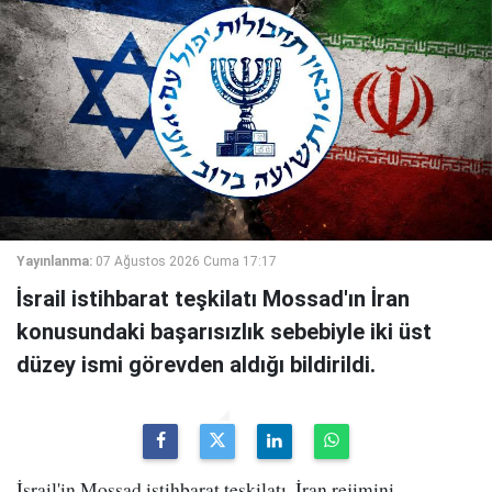
Yayınlanma:
07 Ağustos 2026 Cuma 17:17
İsrail istihbarat teşkilatı Mossad'ın İran
konusundaki başarısızlık sebebiyle iki üst
düzey ismi görevden aldığı bildirildi.
İsrail'in Mossad istihbarat teşkilatı, İran rejimini