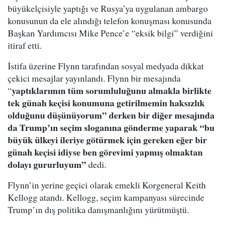
büyükelçisiyle yaptığı ve Rusya’ya uygulanan ambargo
konusunun da ele alındığı telefon konuşması konusunda
Başkan Yardımcısı Mike Pence’e “eksik bilgi” verdiğini
itiraf etti.
İstifa üzerine Flynn tarafından sosyal medyada dikkat
çekici mesajlar yayınlandı. Flynn bir mesajında
yaptıklarımın tüm sorumluluğunu almakla birlikte
“
tek günah keçisi konumuna getirilmemin haksızlık
olduğunu düşünüyorum” derken bir diğer mesajında
da Trump’ın seçim sloganına gönderme yaparak “bu
büyük ülkeyi ileriye götürmek için gereken eğer bir
günah keçisi idiyse ben görevimi yapmış olmaktan
dolayı gururluyum”
dedi.
Flynn’in yerine geçici olarak emekli Korgeneral Keith
Kellogg atandı. Kellogg, seçim kampanyası sürecinde
Trump’ın dış politika danışmanlığını yürütmüştü.