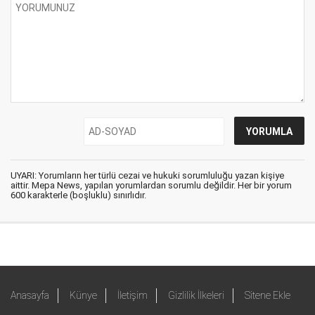
UYARI: Yorumların her türlü cezai ve hukuki sorumluluğu yazan kişiye
aittir. Mepa News, yapılan yorumlardan sorumlu değildir. Her bir yorum
600 karakterle (boşluklu) sınırlıdır.
Anasayfa
Künye
İletişim
Gizlilik İlkeleri
Sitene Ekle