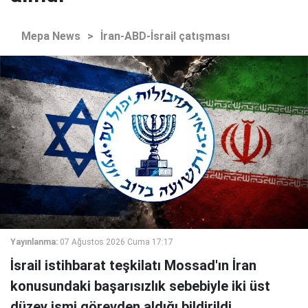
Mepa News
>
İran-ABD-İsrail çatışması
Yayınlanma:
07 Ağustos 2026 Cuma 17:17
İsrail istihbarat teşkilatı Mossad'ın İran
konusundaki başarısızlık sebebiyle iki üst
düzey ismi görevden aldığı bildirildi.