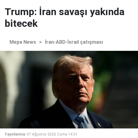
Trump: İran savaşı yakında
bitecek
Mepa News
>
İran-ABD-İsrail çatışması
Yayınlanma:
07 Ağustos 2026 Cuma 14:31