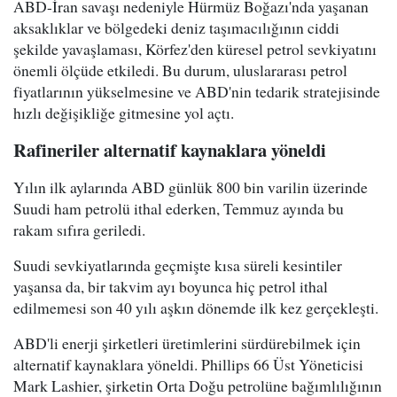
ABD-İran savaşı nedeniyle Hürmüz Boğazı'nda yaşanan
aksaklıklar ve bölgedeki deniz taşımacılığının ciddi
şekilde yavaşlaması, Körfez'den küresel petrol sevkiyatını
önemli ölçüde etkiledi. Bu durum, uluslararası petrol
fiyatlarının yükselmesine ve ABD'nin tedarik stratejisinde
hızlı değişikliğe gitmesine yol açtı.
Rafineriler alternatif kaynaklara yöneldi
Yılın ilk aylarında ABD günlük 800 bin varilin üzerinde
Suudi ham petrolü ithal ederken, Temmuz ayında bu
rakam sıfıra geriledi.
Suudi sevkiyatlarında geçmişte kısa süreli kesintiler
yaşansa da, bir takvim ayı boyunca hiç petrol ithal
edilmemesi son 40 yılı aşkın dönemde ilk kez gerçekleşti.
ABD'li enerji şirketleri üretimlerini sürdürebilmek için
alternatif kaynaklara yöneldi. Phillips 66 Üst Yöneticisi
Mark Lashier, şirketin Orta Doğu petrolüne bağımlılığının