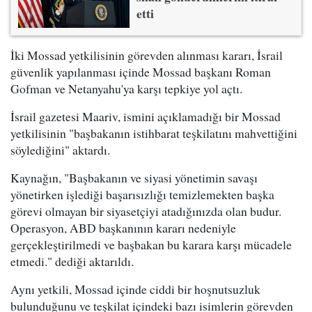
etti
İki Mossad yetkilisinin görevden alınması kararı, İsrail
güvenlik yapılanması içinde Mossad başkanı Roman
Gofman ve Netanyahu'ya karşı tepkiye yol açtı.
İsrail gazetesi Maariv, ismini açıklamadığı bir Mossad
yetkilisinin "başbakanın istihbarat teşkilatını mahvettiğini
söylediğini" aktardı.
Kaynağın, "Başbakanın ve siyasi yönetimin savaşı
yönetirken işlediği başarısızlığı temizlemekten başka
görevi olmayan bir siyasetçiyi atadığınızda olan budur.
Operasyon, ABD başkanının kararı nedeniyle
gerçekleştirilmedi ve başbakan bu karara karşı mücadele
etmedi." dediği aktarıldı.
Aynı yetkili, Mossad içinde ciddi bir hoşnutsuzluk
bulunduğunu ve teşkilat içindeki bazı isimlerin görevden