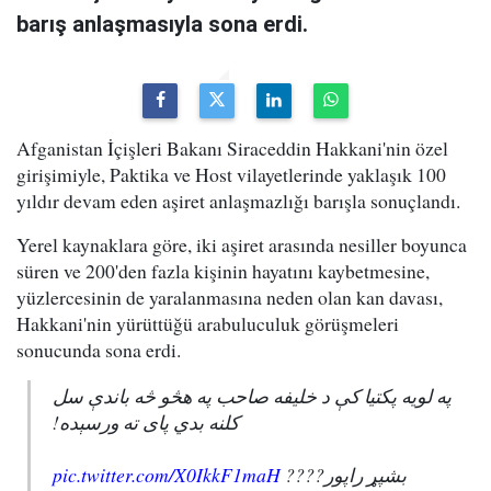
barış anlaşmasıyla sona erdi.
Afganistan İçişleri Bakanı Siraceddin Hakkani'nin özel
girişimiyle, Paktika ve Host vilayetlerinde yaklaşık 100
yıldır devam eden aşiret anlaşmazlığı barışla sonuçlandı.
Yerel kaynaklara göre, iki aşiret arasında nesiller boyunca
süren ve 200'den fazla kişinin hayatını kaybetmesine,
yüzlercesinin de yaralanmasına neden olan kan davası,
Hakkani'nin yürüttüğü arabuluculuk görüşmeleri
sonucunda sona erdi.
په لویه پکتیا کې د خلیفه صاحب په هڅو څه باندې سل
کلنه بدي پای ته ورسېده!
pic.twitter.com/X0IkkF1maH
بشپړ راپور????