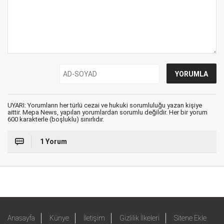
UYARI: Yorumların her türlü cezai ve hukuki sorumluluğu yazan kişiye
aittir. Mepa News, yapılan yorumlardan sorumlu değildir. Her bir yorum
600 karakterle (boşluklu) sınırlıdır.
1 Yorum
Anasayfa
Künye
İletişim
Gizlilik İlkeleri
Sitene Ekle