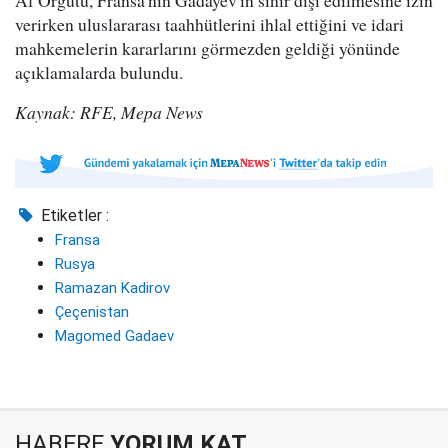
Af Örgütü, Fransa'nın Gadayev'in sınır dışı edilmesine izin
verirken uluslararası taahhütlerini ihlal ettiğini ve idari
mahkemelerin kararlarını görmezden geldiği yönünde
açıklamalarda bulundu.
Kaynak: RFE, Mepa News
Etiketler :
Fransa
Rusya
Ramazan Kadirov
Çeçenistan
Magomed Gadaev
HABERE
YORUM KAT