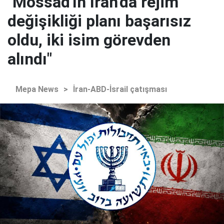
"Mossad'ın İran'da rejim
değişikliği planı başarısız
oldu, iki isim görevden
alındı"
Mepa News
>
İran-ABD-İsrail çatışması