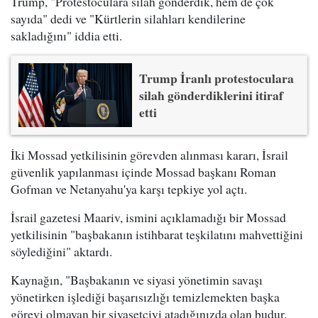
Trump, "Protestoculara silah gönderdik, hem de çok
sayıda" dedi ve "Kürtlerin silahları kendilerine
sakladığını" iddia etti.
Trump İranlı protestoculara
silah gönderdiklerini itiraf
etti
İki Mossad yetkilisinin görevden alınması kararı, İsrail
güvenlik yapılanması içinde Mossad başkanı Roman
Gofman ve Netanyahu'ya karşı tepkiye yol açtı.
İsrail gazetesi Maariv, ismini açıklamadığı bir Mossad
yetkilisinin "başbakanın istihbarat teşkilatını mahvettiğini
söylediğini" aktardı.
Kaynağın, "Başbakanın ve siyasi yönetimin savaşı
yönetirken işlediği başarısızlığı temizlemekten başka
görevi olmayan bir siyasetçiyi atadığınızda olan budur.