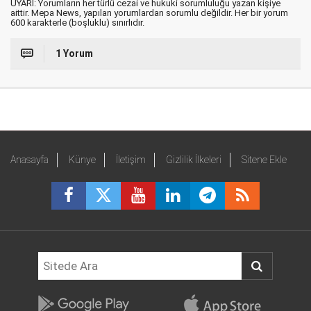
UYARI: Yorumların her türlü cezai ve hukuki sorumluluğu yazan kişiye
aittir. Mepa News, yapılan yorumlardan sorumlu değildir. Her bir yorum
600 karakterle (boşluklu) sınırlıdır.
1 Yorum
Anasayfa
Künye
İletişim
Gizlilik İlkeleri
Sitene Ekle