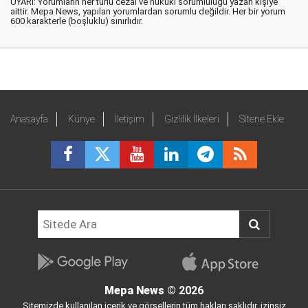
UYARI: Yorumların her türlü cezai ve hukuki sorumluluğu yazan kişiye
aittir. Mepa News, yapılan yorumlardan sorumlu değildir. Her bir yorum
600 karakterle (boşluklu) sınırlıdır.
Anasayfa
Künye
İletişim
Gizlilik İlkeleri
Sitene Ekle
Mepa News
© 2026
Sitemizde kullanılan içerik ve görsellerin tüm hakları saklıdır, izinsiz