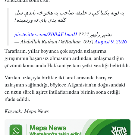
په لویه پکتیا کې د خلیفه صاحب په هڅو څه باندې سل
کلنه بدي پای ته ورسېده!
pic.twitter.com/X0IkkF1maH
بشپړ راپور????
— Abdullah Raihan (@Raihan_093)
August 9, 2026
Tarafların, yıllar boyunca çok sayıda uzlaştırma
girişiminin başarısız olmasının ardından, anlaşmazlığın
çözümü konusunda Hakkani'ye tam yetki verdiği belirtildi.
Varılan uzlaşıyla birlikte iki taraf arasında barış ve
uzlaşının sağlandığı, böylece Afganistan'ın doğusundaki
en uzun süreli aşiret ihtilaflarından birinin sona erdiği
ifade edildi.
Kaynak: Mepa News