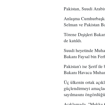
Pakistan, Suudi Arabi
Anlaşma Cumhurbaşkan
Selman ve Pakistan Ba
Törene Dışişleri Bak
de katıldı.
Suudi heyetinde Muha
Bakanı Faysal bin Ferh
Pakistan'ı ise Şerif i
Bakanı Havaca Muhamm
Üç ülkenin ortak açıkl
güçlendirmeyi amaçladı
sayılmasını öngördüğü b
Açıklamada, "Mekke Or