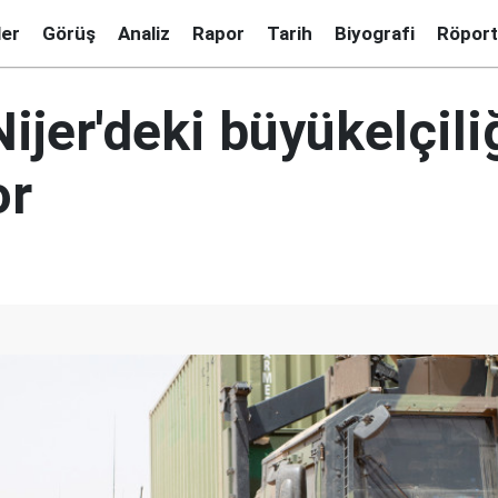
ler
Görüş
Analiz
Rapor
Tarih
Biyografi
Röport
ijer'deki büyükelçili
or