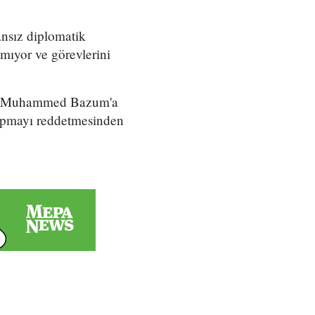
ansız diplomatik
amıyor ve görevlerini
kanı Muhammed Bazum'a
i yapmayı reddetmesinden