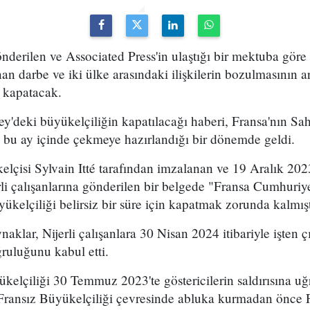
gönderilen ve Associated Press'in ulaştığı bir mektuba göre
an darbe ve iki ülke arasındaki ilişkilerin bozulmasının a
 kapatacak.
ey'deki büyükelçiliğin kapatılacağı haberi, Fransa'nın Sa
e bu ay içinde çekmeye hazırlandığı bir dönemde geldi.
elçisi Sylvain Itté tarafından imzalanan ve 19 Aralık 2023
rli çalışanlarına gönderilen bir belgede "Fransa Cumhuriye
ükelçiliği belirsiz bir süre için kapatmak zorunda kalmışt
aklar, Nijerli çalışanlara 30 Nisan 2024 itibariyle işten ç
ruluğunu kabul etti.
ükelçiliği 30 Temmuz 2023'te göstericilerin saldırısına uğ
 Fransız Büyükelçiliği çevresinde abluka kurmadan önce F