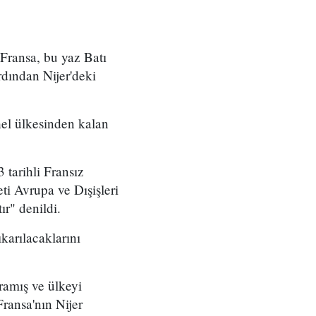
 Fransa, bu yaz Batı
rdından Nijer'deki
hel ülkesinden kalan
 tarihli Fransız
ti Avrupa ve Dışişleri
ır" denildi.
ıkarılacaklarını
ramış ve ülkeyi
ransa'nın Nijer