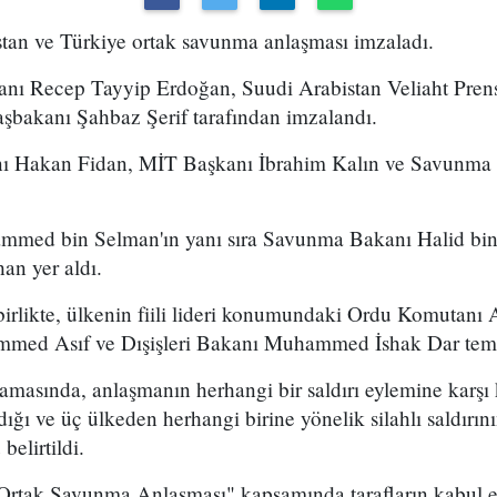
stan ve Türkiye ortak savunma anlaşması imzaladı.
ı Recep Tayyip Erdoğan, Suudi Arabistan Veliaht Pre
şbakanı Şahbaz Şerif tarafından imzalandı.
anı Hakan Fidan, MİT Başkanı İbrahim Kalın ve Savunma
mmed bin Selman'ın yanı sıra Savunma Bakanı Halid bin 
an yer aldı.
le birlikte, ülkenin fiili lideri konumundaki Ordu Komuta
ed Asıf ve Dışişleri Bakanı Muhammed İshak Dar temsil
amasında, anlaşmanın herhangi bir saldırı eylemine karşı ko
ğı ve üç ülkeden herhangi birine yönelik silahlı saldırın
elirtildi.
tak Savunma Anlaşması" kapsamında tarafların kabul et