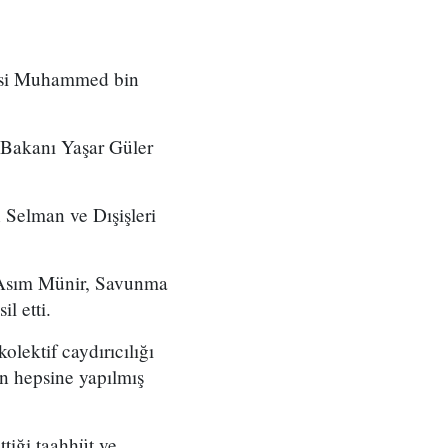
nsi Muhammed bin
 Bakanı Yaşar Güler
Selman ve Dışişleri
nı Asım Münir, Savunma
 etti.
lektif caydırıcılığı
ın hepsine yapılmış
tiği taahhüt ve