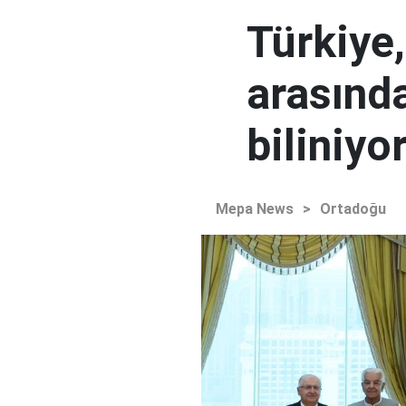
Türkiye
arasınd
biliniyo
Mepa News
>
Ortadoğu