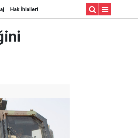
aj
Hak İhlalleri
ğini