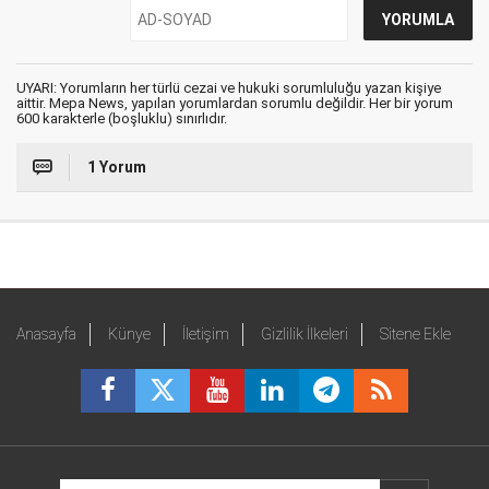
UYARI: Yorumların her türlü cezai ve hukuki sorumluluğu yazan kişiye
aittir. Mepa News, yapılan yorumlardan sorumlu değildir. Her bir yorum
600 karakterle (boşluklu) sınırlıdır.
1 Yorum
Anasayfa
Künye
İletişim
Gizlilik İlkeleri
Sitene Ekle