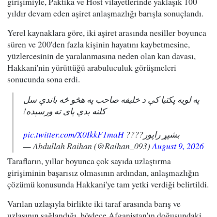
girişimiyle, Paktika ve Host vilayetlerinde yaklaşık 100
yıldır devam eden aşiret anlaşmazlığı barışla sonuçlandı.
Yerel kaynaklara göre, iki aşiret arasında nesiller boyunca
süren ve 200'den fazla kişinin hayatını kaybetmesine,
yüzlercesinin de yaralanmasına neden olan kan davası,
Hakkani'nin yürüttüğü arabuluculuk görüşmeleri
sonucunda sona erdi.
په لویه پکتیا کې د خلیفه صاحب په هڅو څه باندې سل
کلنه بدي پای ته ورسېده!
pic.twitter.com/X0IkkF1maH
بشپړ راپور????
— Abdullah Raihan (@Raihan_093)
August 9, 2026
Tarafların, yıllar boyunca çok sayıda uzlaştırma
girişiminin başarısız olmasının ardından, anlaşmazlığın
çözümü konusunda Hakkani'ye tam yetki verdiği belirtildi.
Varılan uzlaşıyla birlikte iki taraf arasında barış ve
uzlaşının sağlandığı, böylece Afganistan'ın doğusundaki