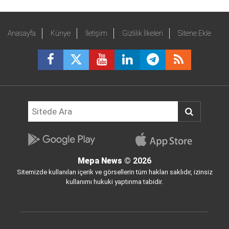
Anasayfa
Künye
İletişim
Gizlilik İlkeleri
Sitene Ekle
Mepa News
© 2026
Sitemizde kullanılan içerik ve görsellerin tüm hakları saklıdır, izinsiz
kullanımı hukuki yaptırıma tabidir.