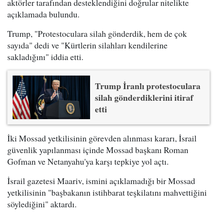
aktörler tarafından desteklendiğini doğrular nitelikte
açıklamada bulundu.
Trump, "Protestoculara silah gönderdik, hem de çok
sayıda" dedi ve "Kürtlerin silahları kendilerine
sakladığını" iddia etti.
Trump İranlı protestoculara
silah gönderdiklerini itiraf
etti
İki Mossad yetkilisinin görevden alınması kararı, İsrail
güvenlik yapılanması içinde Mossad başkanı Roman
Gofman ve Netanyahu'ya karşı tepkiye yol açtı.
İsrail gazetesi Maariv, ismini açıklamadığı bir Mossad
yetkilisinin "başbakanın istihbarat teşkilatını mahvettiğini
söylediğini" aktardı.