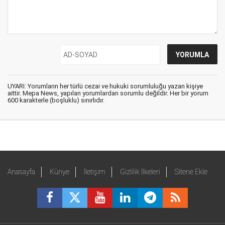
UYARI: Yorumların her türlü cezai ve hukuki sorumluluğu yazan kişiye
aittir. Mepa News, yapılan yorumlardan sorumlu değildir. Her bir yorum
600 karakterle (boşluklu) sınırlıdır.
Anasayfa
Künye
İletişim
Gizlilik İlkeleri
Sitene Ekle