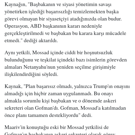
Kaynağın, "Başbakanın ve siyasi yönetimin savaşı
yönetirken işlediği başarısızlığı temizlemekten başka
görevi olmayan bir siyasetçiyi atadığınızda olan budur.
Operasyon, ABD başkanının kararı nedeniyle
gerçekleştirilmedi ve başbakan bu karara karşı mücadele
etmedi." dediği aktarıldı.
Aynı yetkili, Mossad içinde ciddi bir hoşnutsuzluk
bulunduğunu ve teşkilat içindeki bazı isimlerin görevden
almaları Netanyahu'nun yeniden seçilme girişimiyle
ilişkilendirdiğini söyledi.
Kaynak, "Plan başarısız olmadı, yalnızca Trump'ın onayını
almadığı için hiçbir zaman uygulanmadı. Bu onayı
almakla sorumlu kişi başbakan ve o dönemde askeri
sekreteri olan Gofman'dı. Gofman, Mossad'a katılmadan
önce planı tamamen destekliyordu" dedi.
Maariv'in konuştuğu eski bir Mossad yetkilisi de
Gofman'ın başbakanın askeri sekreteri olarak görev