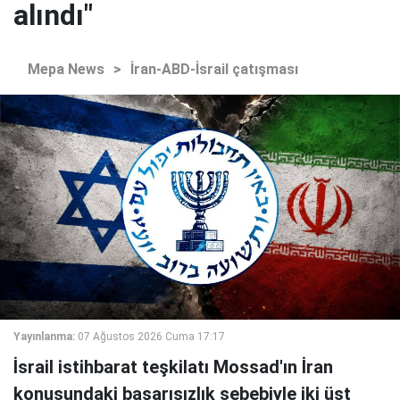
alındı"
Mepa News
>
İran-ABD-İsrail çatışması
Yayınlanma:
07 Ağustos 2026 Cuma 17:17
İsrail istihbarat teşkilatı Mossad'ın İran
konusundaki başarısızlık sebebiyle iki üst