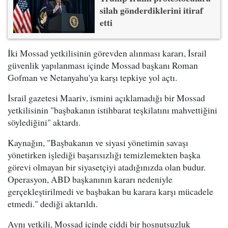
silah gönderdiklerini itiraf
etti
İki Mossad yetkilisinin görevden alınması kararı, İsrail
güvenlik yapılanması içinde Mossad başkanı Roman
Gofman ve Netanyahu'ya karşı tepkiye yol açtı.
İsrail gazetesi Maariv, ismini açıklamadığı bir Mossad
yetkilisinin "başbakanın istihbarat teşkilatını mahvettiğini
söylediğini" aktardı.
Kaynağın, "Başbakanın ve siyasi yönetimin savaşı
yönetirken işlediği başarısızlığı temizlemekten başka
görevi olmayan bir siyasetçiyi atadığınızda olan budur.
Operasyon, ABD başkanının kararı nedeniyle
gerçekleştirilmedi ve başbakan bu karara karşı mücadele
etmedi." dediği aktarıldı.
Aynı yetkili, Mossad içinde ciddi bir hoşnutsuzluk