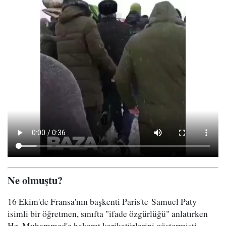
Ne olmuştu?
16 Ekim'de Fransa'nın başkenti Paris'te Samuel Paty
isimli bir öğretmen, sınıfta "ifade özgürlüğü" anlatırken
Hz. Muhammed'e hakaret karikatürlerini göstermişti.